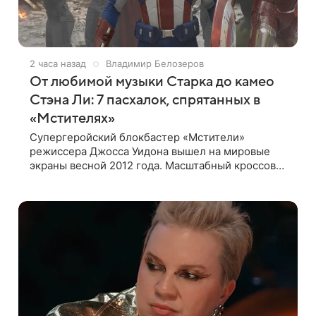
2 часа назад
Владимир Белозеров
От любимой музыки Старка до камео
Стэна Ли: 7 пасхалок, спрятанных в
«Мстителях»
Супергеройский блокбастер «Мстители»
режиссера Джосса Уидона вышел на мировые
экраны весной 2012 года. Масштабный кроссовер
подвел черту под первой фазой медиафраншизы
Marvel и заложил основу для дальнейшего