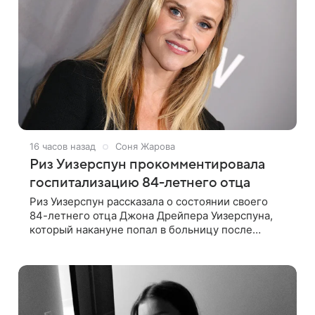
16 часов назад
Соня Жарова
Риз Уизерспун прокомментировала
госпитализацию 84-летнего отца
Риз Уизерспун рассказала о состоянии своего
84-летнего отца Джона Дрейпера Уизерспуна,
который накануне попал в больницу после
падения. 50-летняя актриса сообщила, что
сейчас с ним все в порядке. «Я хочу, чтобы