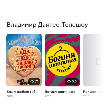
Владимир Дантес: Телешоу
7,1
5,6
Еда, я люблю тебя
Богиня шоппинга
Как две капли
2015
2012
2013