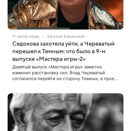
11 часов назад
Евгения Башинская
Седокова захотела уйти, а Череватый
перешел к Темным: что было в 9-м
выпуске «Мастера игры-2»
Девятый выпуск «Мастера игры» заметно
изменил расстановку сил. Влад Череватый
согласился перейти на сторону Темных, в проект
пришел новый участник, а Курбан Омаров и Анна
Седокова оказались под таким давлением.