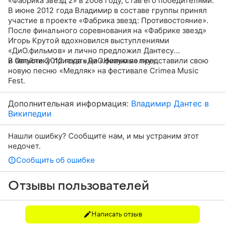
«Фабрика звезд 2» в 2008 году, став его победителями.
В июне 2012 года Владимир в составе группы принял
участие в проекте «Фабрика звезд: Противостояние».
После финального соревнования на «Фабрике звезд»
Игорь Крутой вдохновился выступлениями
«ДиО.фильмов» и лично предложил Дантесу
и Олейнику приехать на «Новую волну».
В августе 2012 года «ДиО.фильмы» представили свою
новую песню «Медляк» на фестивале Crimea Music
Fest.
Дополнительная информация:
Владимир Дантес в
Википедии
Нашли ошибку? Сообщите нам, и мы устраним этот
недочет.
Сообщить об ошибке
Отзывы пользователей
Написать отзыв