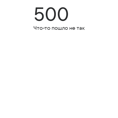
500
Что-то пошло не так