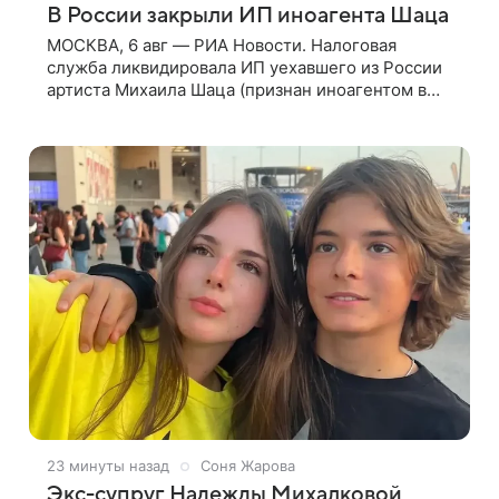
В России закрыли ИП иноагента Шаца
МОСКВА, 6 авг — РИА Новости. Налоговая
служба ликвидировала ИП уехавшего из России
артиста Михаила Шаца (признан иноагентом в
РФ), следует из юридических документов,
имеющихся в распоряжении РИА Новости. Шац
23 минуты назад
Соня Жарова
Экс-супруг Надежды Михалковой