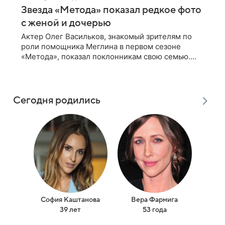
Звезда «Метода» показал редкое фото
с женой и дочерью
Актер Олег Васильков, знакомый зрителям по
роли помощника Меглина в первом сезоне
«Метода», показал поклонникам свою семью.
Артист опубликовал в соцсети совместный
снимок с женой и дочерью, сделанный во время
Сегодня родились
София Каштанова
Вера Фармига
Яни
39 лет
53 года