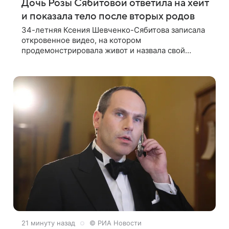
Дочь Розы Сябитовой ответила на хейт
и показала тело после вторых родов
34-летняя Ксения Шевченко-Сябитова записала
откровенное видео, на котором
продемонстрировала живот и назвала свой
точный вес. Дочь Розы Сябитовой призналась,
что получала множество оскорбительных
сообщений, но
21 минуту назад
© РИА Новости