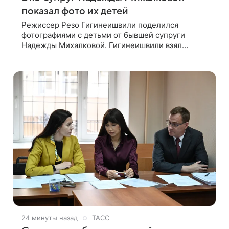
показал фото их детей
Режиссер Резо Гигинеишвили поделился
фотографиями с детьми от бывшей супруги
Надежды Михалковой. Гигинеишвили взял
наследников на отдых. На снимках дочь и сын
экс-супругов позируют рядом со стадионом. В
поездке
24 минуты назад
ТАСС