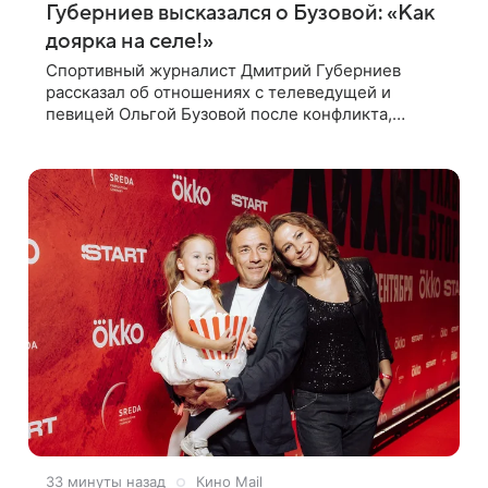
Губерниев высказался о Бузовой: «Как
доярка на селе!»
Спортивный журналист Дмитрий Губерниев
рассказал об отношениях с телеведущей и
певицей Ольгой Бузовой после конфликта,
который произошел между ними в 2021 году в
прямом эфире канала «Матч ТВ». В разговоре с
33 минуты назад
Кино Mail