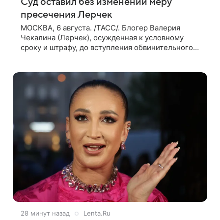
Суд оставил без изменений меру
пресечения Лерчек
МОСКВА, 6 августа. /ТАСС/. Блогер Валерия
Чекалина (Лерчек), осужденная к условному
сроку и штрафу, до вступления обвинительного
приговора в законную силу будет находиться под
запретом определенных действий. Об
28 минут назад
Lenta.Ru