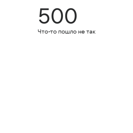
500
Что-то пошло не так