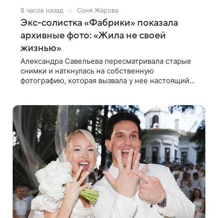
8 часов назад
Соня Жарова
Экс-солистка «Фабрики» показала
архивные фото: «Жила не своей
жизнью»
Александра Савельева пересматривала старые
снимки и наткнулась на собственную
фотографию, которая вызвала у нее настоящий
шок. Артистка заявила, что пропасть между ее
прошлым и нынешним обликом огромна. При