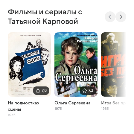
Фильмы и сериалы с
Татьяной Карповой
7,8
7,3
На подмостках
Ольга Сергеевна
Игра без прави
1975
1965
сцены
1956