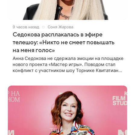
9 часов назад
Соня Жарова
Седокова расплакалась в эфире
телешоу: «Никто не смеет повышать
на меня голос»
Анна Седокова не сдержала эмоции на площадке
нового проекта «Мастер игры». Поводом стал
конфликт с участником шоу Торнике Квитатиани.
Он обвинил певицу в нечестной игре, и
словесная перепалка переросла в