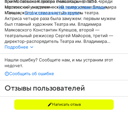
при Московском театре Революции (с 1954 —
В кино Татьяна Карпова снималась нечасто. Среди
Московский академический театр имени Владимира
картин с ее участием — «
На подмостках сцены
»,
Маяковского) и стала частью труппы театра.
«Теща», «
Следствие ведут Знатоки
».
Актриса четыре раза была замужем: первым мужем
был главный художник Театра им. Владимира
Маяковского Константин Кулешов, второй —
театральный режиссер Сергей Майоров, третий —
директор-распорядитель Театра им. Владимира
Маяковского Дмитрий Долгопольский, четвертый
Подробнее
муж — инженер Евгений Александрович. Детей
у Татьяны Карповой не было. Большую часть жизни она
Нашли ошибку? Сообщите нам, и мы устраним этот
прожила в Москве и скончалась на 103-м году жизни.
недочет.
Сообщить об ошибке
Отзывы пользователей
Написать отзыв