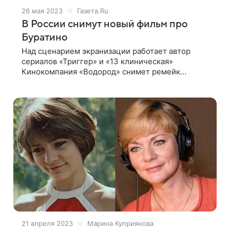
26 мая 2023
Газета.Ru
В России снимут новый фильм про
Буратино
Над сценарием экранизации работает автор
сериалов «Триггер» и «13 клиническая»
Кинокомпания «Водород» снимет ремейк
советской сказки «Приключения Буратино»,
режиссером картины выступит Игорь Волошин,
сообщает «
21 апреля 2023
Марина Куприянова