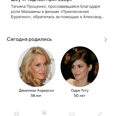
Татьяна Проценко, прославившаяся благодаря
роли Мальвины в фильме «Приключения
Буратино», обратилась за помощью к Александру
Васильеву и Эвелине Хромченко Татьяна
Проценко, снявшаяся в фильме «Приключения
Буратино»
Сегодня родились
Джиллиан Андерсон
Одри Тоту
Бил
58 лет
50 лет