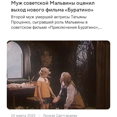
Муж советской Мальвины оценил
выход нового фильма «Буратино»
Второй муж умершей актрисы Татьяны
Проценко, сыгравшей роль Мальвины в
советском фильме «Приключения Буратино»,
Алексей Войтюк ждет выхода нового фильма
«Буратино». Об этом он сообщил aif.ru.
Напомним,
20 марта 2025
Лениза Саетгараева