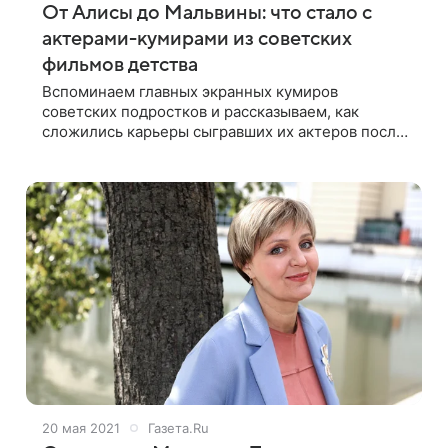
От Алисы до Мальвины: что стало с
актерами-кумирами из советских
фильмов детства
Вспоминаем главных экранных кумиров
советских подростков и рассказываем, как
сложились карьеры сыгравших их актеров после
судьбоносных ролей Алиса Селезнева (Наталья
Мурашкевич) Исполнительнице роли Алисы
Селезневой,
20 мая 2021
Газета.Ru