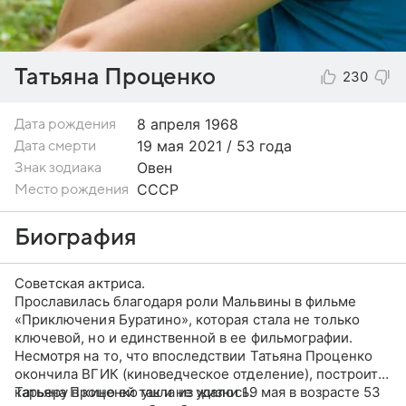
Татьяна Проценко
230
8 апреля
1968
Дата рождения
19 мая 2021 / 53 года
Дата смерти
Овен
Знак зодиака
СССР
Место рождения
Биография
Советская актриса.
Прославилась благодаря роли Мальвины в фильме
«Приключения Буратино», которая стала не только
ключевой, но и единственной в ее фильмографии.
Несмотря на то, что впоследствии Татьяна Проценко
окончила ВГИК (киноведческое отделение), построить
карьеру в кино ей так и не удалось.
Татьяна Проценко ушла из жизни 19 мая в возрасте 53