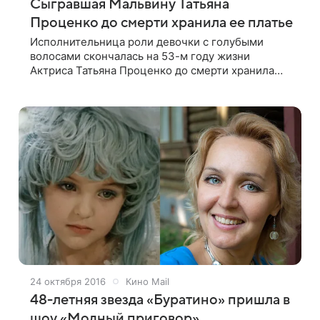
Сыгравшая Мальвину Татьяна
Проценко до смерти хранила ее платье
Исполнительница роли девочки с голубыми
волосами скончалась на 53-м году жизни
Актриса Татьяна Проценко до смерти хранила
знаменитое голубое платье Мальвины,
сообщает mk.ru. О смерти 53-летней
Проценко стало известно 19
24 октября 2016
Кино Mail
48-летняя звезда «Буратино» пришла в
шоу «Модный приговор»