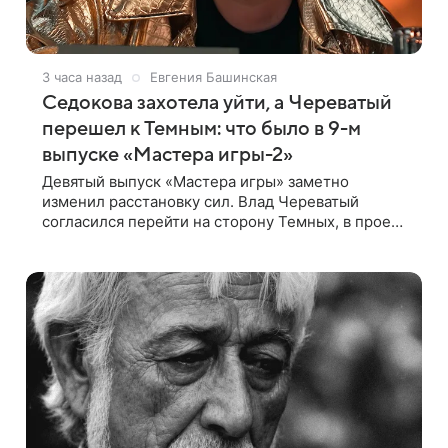
3 часа назад
Евгения Башинская
Седокова захотела уйти, а Череватый
перешел к Темным: что было в 9-м
выпуске «Мастера игры-2»
Девятый выпуск «Мастера игры» заметно
изменил расстановку сил. Влад Череватый
согласился перейти на сторону Темных, в проект
пришел новый участник, а Курбан Омаров и Анна
Седокова оказались под таким давлением.