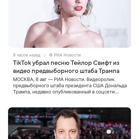
9 часов назад
© РИА Новости
TikTok убрал песню Тейлор Свифт из
видео предвыборного штаба Трампа
МОСКВА, 8 авг — РИА Новости. Видеоролик
предвыборного штаба президента США Дональда
Трампа, недавно опубликованный в соцсети
TikTok, остался без звуковой дорожки в виде
песни August («Август») американской