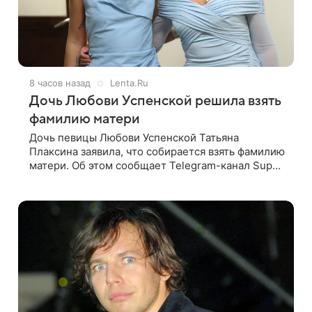
8 часов назад
Lenta.Ru
Дочь Любови Успенской решила взять
фамилию матери
Дочь певицы Любови Успенской Татьяна
Плаксина заявила, что собирается взять фамилию
матери. Об этом сообщает Telegram-канал Super.
Татьяна подчеркнула, что приняла решение о
смене фамилии, поскольку именно от