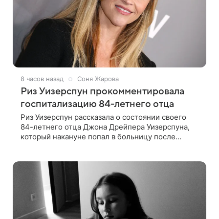
8 часов назад
Соня Жарова
Риз Уизерспун прокомментировала
госпитализацию 84-летнего отца
Риз Уизерспун рассказала о состоянии своего
84-летнего отца Джона Дрейпера Уизерспуна,
который накануне попал в больницу после
падения. 50-летняя актриса сообщила, что
сейчас с ним все в порядке. «Я хочу, чтобы