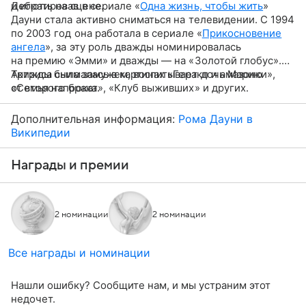
и играть на сцене.
Дебютировав в сериале «
Одна жизнь, чтобы жить
»
Дауни стала активно сниматься на телевидении. С 1994
по 2003 год она работала в сериале «
Прикосновение
ангела
», за эту роль дважды номинировалась
на премию «Эмми» и дважды — на «Золотой глобус».
Актриса снималась в картинах «Геракл и амазонки»,
Трижды была замужем, воспитывает дочь Марию
«Семья напрокат», «Клуб выживших» и других.
от второго брака.
Дополнительная информация:
Рома Дауни в
Википедии
Награды и премии
2 номинации
2 номинации
Все награды и номинации
Нашли ошибку? Сообщите нам, и мы устраним этот
недочет.