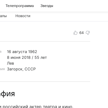
Телепрограмма
Звезды
иалы
Новости
64
16 августа
1962
я
8 июня 2018 / 55 лет
Лев
Загорск, СССР
ния
афия
 российский актер театра и кино,