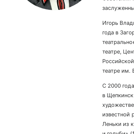
заслуженны
Игорь Влад
года в Заг
театрально
театре, Це
Российской
театре им.
С 2000 год
в Щепкинск
художестве
известной р
Леньки из 
и голуби» (