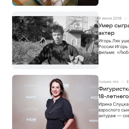
8 июня 2018
Умер сыгр
актер
Игорь Лях уше
России Игорь 
фильме «Любов
пятницу, 8 ию
только что
Е
Фигуристк
18-летнего
Ирина Слуцкая
взрослого сын
антураж — со
фигуристка