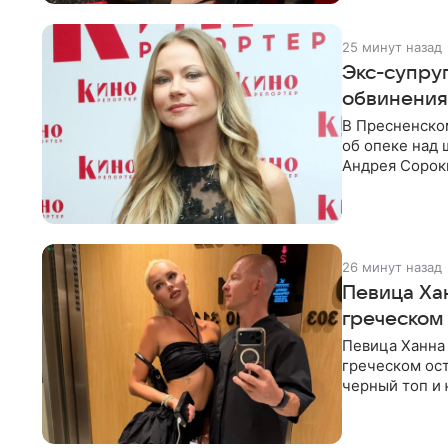
25 минут назад
Экс-супру
обвинения
В Пресненско
об опеке над
Андрея Сороки
Адвокаты
26 минут назад
Певица Хан
греческом
Певица Ханна
греческом ост
черный топ и 
тон, серьги с