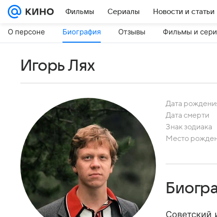
Фильмы
Сериалы
Новости и статьи
О персоне
Биография
Отзывы
Фильмы и сер
Игорь Лях
Дата рождени
Дата смерти
Знак зодиака
Место рожде
Биогр
Советский и