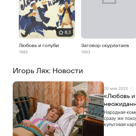
8,3
Любовь и голуби
Заговор скурлатаев
1985
1993
Игорь Лях: Новости
20 мая 2025
«Любовь и 
неожиданн
Народная ком
сразу же поко
культовая кар
Режиссер нар