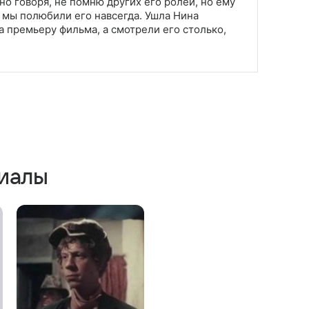
но говоря, не помню других его ролей, но ему
 мы полюбили его навсегда. Ушла Нина
а премьеру фильма, а смотрели его столько,
риалы