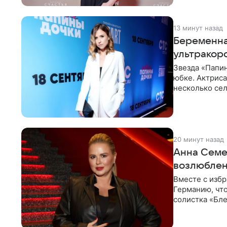
13 минут назад
Беременна
ультракор
Звезда «Папин
юбке. Актриса
несколько сел
социальной се
20 минут назад
Анна Семе
возлюбле
Вместе с изб
Германию, чт
солистка «Бле
социальной