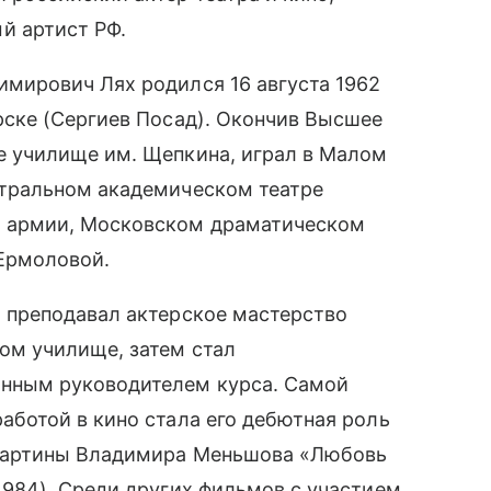
й артист РФ.
имирович Лях родился 16 августа 1962
орске (Сергиев Посад). Окончив Высшее
е училище им. Щепкина, играл в Малом
нтральном академическом театре
 армии, Московском драматическом
 Ермоловой.
а преподавал актерское мастерство
ом училище, затем стал
нным руководителем курса. Самой
аботой в кино стала его дебютная роль
картины Владимира Меньшова «Любовь
1984). Среди других фильмов с участием