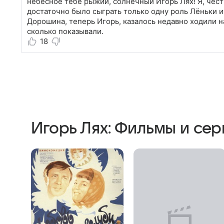
небесное тебе рыжий, солнечный Игорь Лях! Я, чест
достаточно было сыграть только одну роль Лёньки и
Дорошина, теперь Игорь, казалось недавно ходили н
сколько показывали.
18
Игорь Лях: Фильмы и се