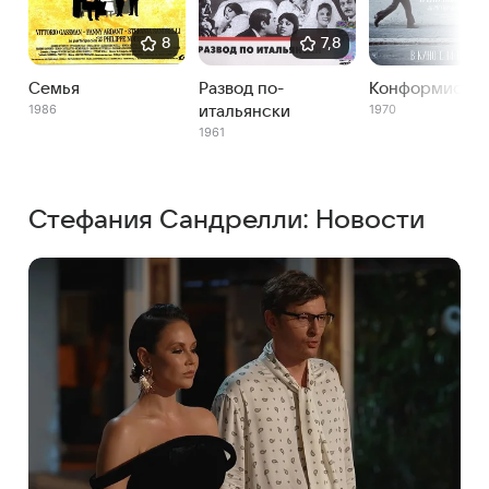
8
7,8
Семья
Развод по-
Конформист
1986
1970
итальянски
1961
Стефания Сандрелли: Новости