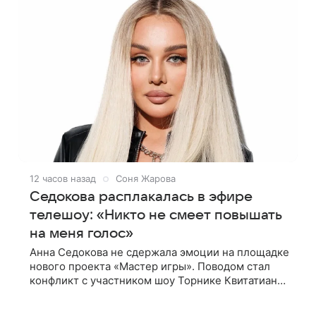
12 часов назад
Соня Жарова
Седокова расплакалась в эфире
телешоу: «Никто не смеет повышать
на меня голос»
Анна Седокова не сдержала эмоции на площадке
нового проекта «Мастер игры». Поводом стал
конфликт с участником шоу Торнике Квитатиани.
Он обвинил певицу в нечестной игре, и
словесная перепалка переросла в