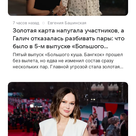
7 часов назад
Евгения Башинская
Золотая карта напугала участников, а
Галич отказалась разбивать пары: что
было в 5-м выпуске «Большого
куша-2»
Пятый выпуск «Большого куша. Бангкок» прошел
без вылета, но едва не изменил состав сразу
нескольких пар. Главной угрозой стала золотая
карта, позволяющая разлучить один из дуэтов и
поменять участников местами.