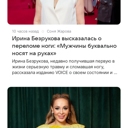
10 часов назад
Соня Жарова
Ирина Безрукова высказалась о
переломе ноги: «Мужчины буквально
носят на руках»
Ирина Безрукова, недавно получившая первую в
жизни серьезную травму и сломавшая ногу,
рассказала изданию VOICE о своем состоянии и о
том, кто приходит ей на помощь. Поддержку
актриса ощущает со всех сторон.