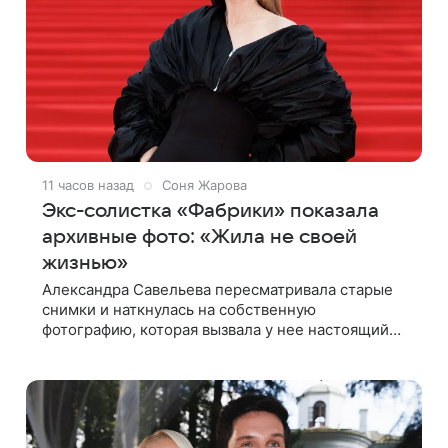
11 часов назад
Соня Жарова
Экс-солистка «Фабрики» показала
архивные фото: «Жила не своей
жизнью»
Александра Савельева пересматривала старые
снимки и наткнулась на собственную
фотографию, которая вызвала у нее настоящий
шок. Артистка заявила, что пропасть между ее
прошлым и нынешним обликом огромна. При