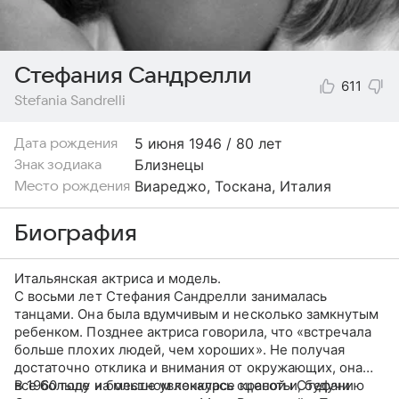
Стефания Сандрелли
611
Stefania Sandrelli
5 июня
1946 / 80 лет
Дата рождения
Близнецы
Знак зодиака
Виареджо, Тоскана, Италия
Место рождения
Биография
Итальянская актриса и модель.
С восьми лет Стефания Сандрелли занималась
танцами. Она была вдумчивым и несколько замкнутым
ребенком. Позднее актриса говорила, что «встречала
больше плохих людей, чем хороших». Не получая
достаточно отклика и внимания от окружающих, она
все больше и больше увлекалась сценой и, будучи
В 1960 году на местном конкурсе красоты Стефанию