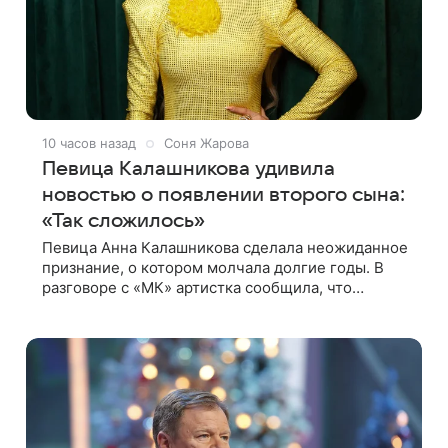
10 часов назад
Соня Жарова
Певица Калашникова удивила
новостью о появлении второго сына:
«Так сложилось»
Певица Анна Калашникова сделала неожиданное
признание, о котором молчала долгие годы. В
разговоре с «МК» артистка сообщила, что
воспитывает не одного, а сразу двух сыновей.
«На самом деле я всегда мечтала, что