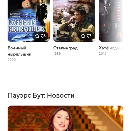
7,8
7,7
Военный
Сталинград
Хэтфилды и М
1989
2012
ныряльщик
2000
Пауэрс Бут: Новости