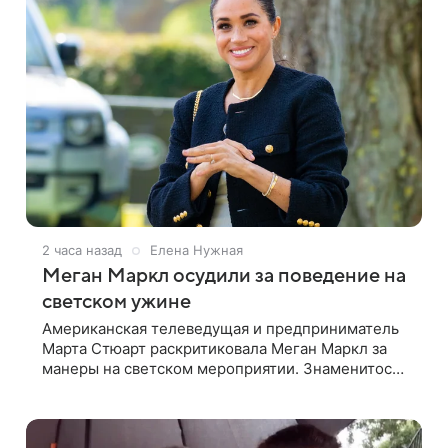
2 часа назад
Елена Нужная
Меган Маркл осудили за поведение на
светском ужине
Американская телеведущая и предприниматель
Марта Стюарт раскритиковала Меган Маркл за
манеры на светском мероприятии. Знаменитость
поделилась деталями личной встречи с
герцогиней Сассекской, пишет PageSix. По