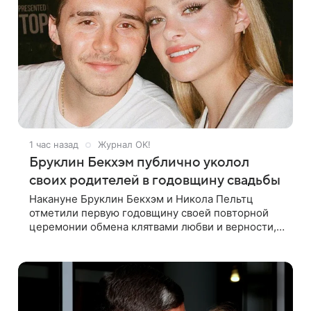
1 час назад
Журнал OK!
Бруклин Бекхэм публично уколол
своих родителей в годовщину свадьбы
Накануне Бруклин Бекхэм и Никола Пельтц
отметили первую годовщину своей повторной
церемонии обмена клятвами любви и верности,
на которую не позвали никого из клана Бекхэм.
По словам инсайдеров, пара считает это