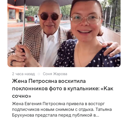
2 часа назад
Соня Жарова
Жена Петросяна восхитила
поклонников фото в купальнике: «Как
сочно»
Жена Евгения Петросяна привела в восторг
подписчиков новым снимком с отдыха. Татьяна
Брухунова предстала перед публикой в
эффектном черно-сиреневом монокини, позируя
прямо в бассейне. «Ох, как сочно», «Татьяна,