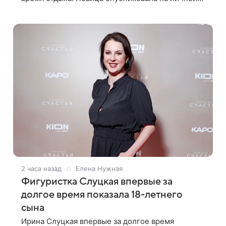
странице в социальной сети снимки из
спортзала. На кадрах артистка позирует в
красном
2 часа назад
Елена Нужная
Фигуристка Слуцкая впервые за
долгое время показала 18-летнего
сына
Ирина Слуцкая впервые за долгое время