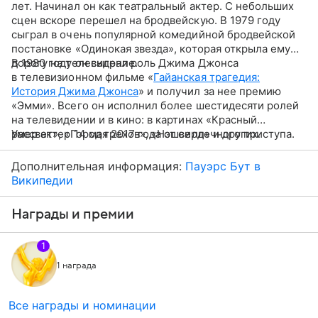
лет. Начинал он как театральный актер. С небольших
сцен вскоре перешел на бродвейскую. В 1979 году
сыграл в очень популярной комедийной бродвейской
постановке «Одинокая звезда», которая открыла ему
дорогу на телевидение.
В 1980 году он сыграл роль Джима Джонса
в телевизионном фильме «
Гайанская трагедия:
История Джима Джонса
» и получил за нее премию
«Эмми». Всего он исполнил более шестидесяти ролей
на телевидении и в кино: в картинах «Красный
рассвет», «Город грехов», «Нэшвилл» и других.
Умер актер 14 мая 2017 года от сердечного приступа.
Дополнительная информация:
Пауэрс Бут в
Википедии
Награды и премии
1
1 награда
Все награды и номинации