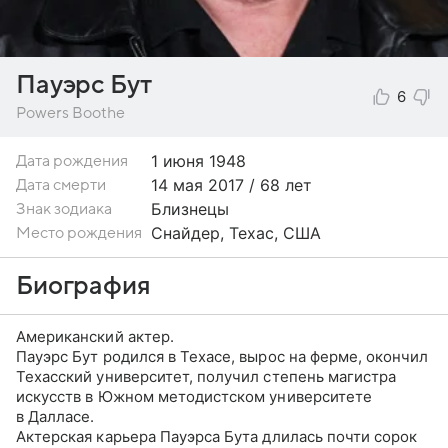
Пауэрс Бут
6
Powers Boothe
1 июня
1948
Дата рождения
14 мая 2017 / 68 лет
Дата смерти
Близнецы
Знак зодиака
Снайдер, Техас, США
Место рождения
Биография
Американский актер.
Пауэрс Бут родился в Техасе, вырос на ферме, окончил
Техасский университет, получил степень магистра
искусств в Южном методистском университете
в Далласе.
Актерская карьера Пауэрса Бута длилась почти сорок