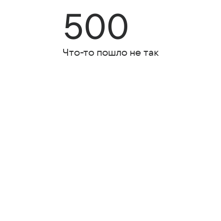
500
Что-то пошло не так