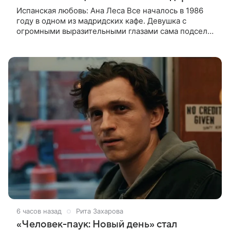
Испанская любовь: Ана Леса Все началось в 1986
году в одном из мадридских кафе. Девушка с
огромными выразительными глазами сама подсела
к 26-летнему актеру, уже успевшему блеснуть у
Педро Альмодовара в
6 часов назад
Рита Захарова
«Человек-паук: Новый день» стал