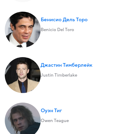
Бенисио Дель Торо
Benicio Del Toro
Джастин Тимберлейк
Justin Timberlake
Оуэн Тиг
Owen Teague