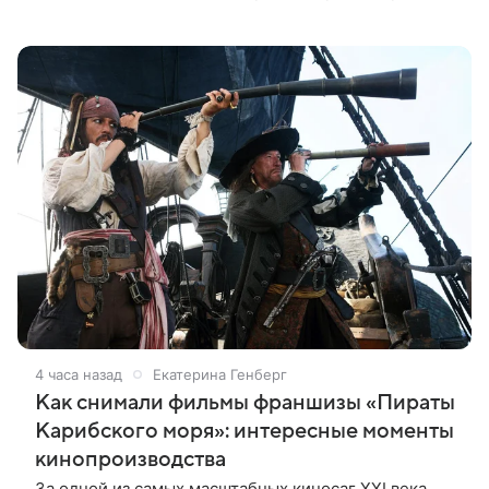
опубликованы в соцсети. Известно, что в новом
проекте режиссера Дэвида Эйера
4 часа назад
Екатерина Генберг
Как снимали фильмы франшизы «Пираты
Карибского моря»: интересные моменты
кинопроизводства
За одной из самых масштабных киносаг XXI века