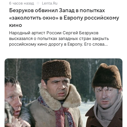
6 часов назад
Lenta.Ru
Безруков обвинил Запад в попытках
«заколотить окно» в Европу российскому
кино
Народный артист России Сергей Безруков
высказался о попытках западных стран закрыть
российскому кино дорогу в Европу. Его слова
передают «Вести». По мнению звезды «Есенина» и
«Бригады», Запад пытается