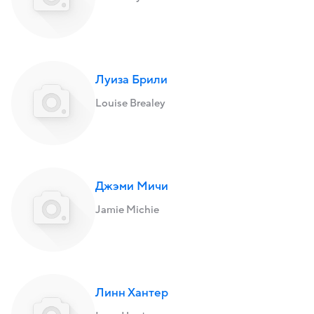
Луиза Брили
Louise Brealey
Джэми Мичи
Jamie Michie
Линн Хантер