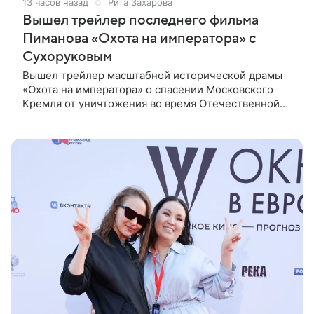
13 часов назад
Рита Захарова
Вышел трейлер последнего фильма
Пиманова «Охота на императора» с
Сухоруковым
Вышел трейлер масштабной исторической драмы
«Охота на императора» о спасении Московского
Кремля от уничтожения во время Отечественной
войны 1812 года. Фильм стал последней
режиссерской работой Алексея Пиманова.