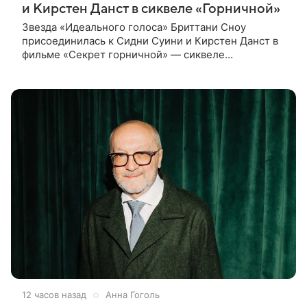
и Кирстен Данст в сиквеле «Горничной»
Звезда «Идеального голоса» Бриттани Сноу
присоединилась к Сидни Суини и Кирстен Данст в
фильме «Секрет горничной» — сиквеле
прошлогоднего кассового хита «Горничная».
Подробности о ее героине по имени Мэрибет
12 часов назад
Анна Гоголь