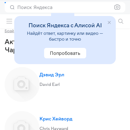
Поиск Яндекса
Фильмы онлайн
Поиск Яндекса с Алисой AI
Брайан и Чарльз
Найдёт ответ, картинку или видео —
быстро и точно
Актеры и роли фильма «Брайан и
Чарльз» (2022)
Попробовать
Дэвид Эрл
David Earl
Крис Хейворд
Chris Hayward