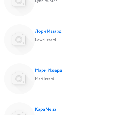
Lynn Hunter
Лори Иззард
Lowri Izzard
Мари Иззард
Mari Izzard
Кара Чейз