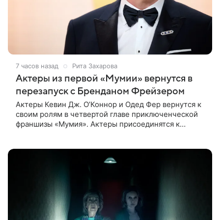
7 часов назад
Рита Захарова
Актеры из первой «Мумии» вернутся в
перезапуск с Бренданом Фрейзером
Актеры Кевин Дж. О’Коннор и Одед Фер вернутся к
своим ролям в четвертой главе приключенческой
франшизы «Мумия». Актеры присоединятся к
Брендану Фрейзеру и Рэйчел Вайс в новом фильме,
сообщает Deadline. Зрители