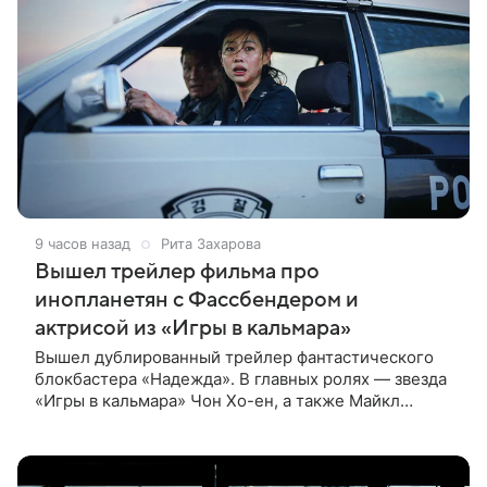
9 часов назад
Рита Захарова
Вышел трейлер фильма про
инопланетян с Фассбендером и
актрисой из «Игры в кальмара»
Вышел дублированный трейлер фантастического
блокбастера «Надежда». В главных ролях — звезда
«Игры в кальмара» Чон Хо-ен, а также Майкл
Фассбендер и Алисия Викандер. Сюжет
разворачивается вокруг находки, которую