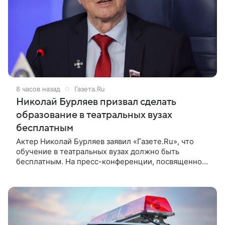
8 часов назад
Газета.Ru
Николай Бурляев призвал сделать
образование в театральных вузах
бесплатным
Актер Николай Бурляев заявил «Газете.Ru», что
обучение в театральных вузах должно быть
бесплатным. На пресс-конференции, посвященной
запуску Творческой Лаборатории ON Lab от
холдинга ON Медиа и Театра