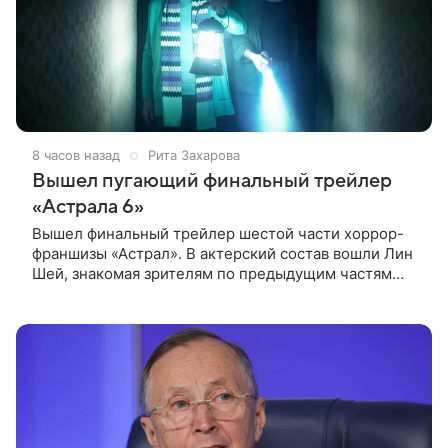
8 часов назад
Рита Захарова
Вышел пугающий финальный трейлер
«Астрала 6»
Вышел финальный трейлер шестой части хоррор-
франшизы «Астрал». В актерский состав вошли Лин
Шей, знакомая зрителям по предыдущим частям
серии, а также Амелия Ив, Мейзи Ричардсон-
Селлерс и Сэм Спруэлл.