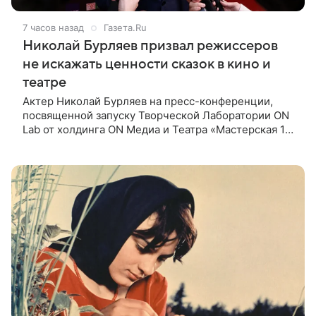
7 часов назад
Газета.Ru
Николай Бурляев призвал режиссеров
не искажать ценности сказок в кино и
театре
Актер Николай Бурляев на пресс-конференции,
посвященной запуску Творческой Лаборатории ON
Lab от холдинга ON Медиа и Театра «Мастерская 12
Никиты Михалкова», призвал режиссеров не
искажать ценности и смысл