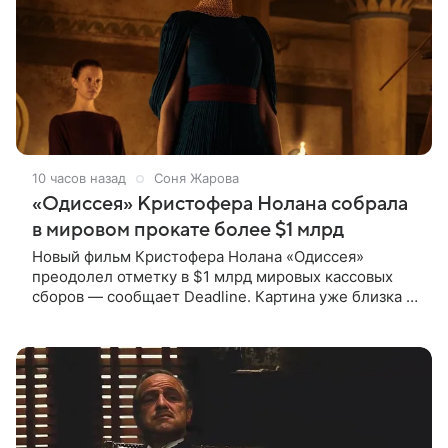
10 часов назад
Соня Жарова
«Одиссея» Кристофера Нолана собрала
в мировом прокате более $1 млрд
Новый фильм Кристофера Нолана «Одиссея»
преодолел отметку в $1 млрд мировых кассовых
сборов — сообщает Deadline. Картина уже близка к
тому, чтобы стать самым успешным фильмом в
карьере режиссера. Сейчас первое