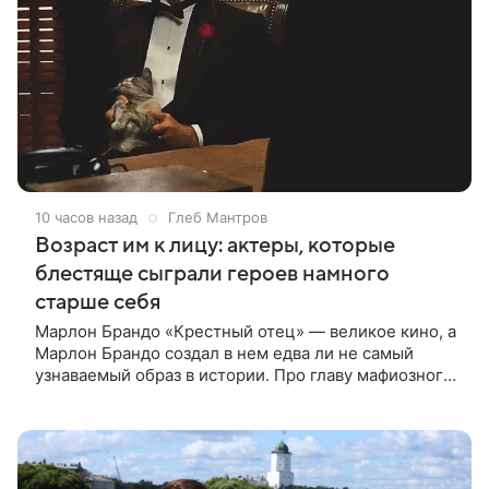
10 часов назад
Глеб Мантров
Возраст им к лицу: актеры, которые
блестяще сыграли героев намного
старше себя
Марлон Брандо «Крестный отец» — великое кино, а
Марлон Брандо создал в нем едва ли не самый
узнаваемый образ в истории. Про главу мафиозного
клана дона Вито Корлеоне знают даже те, кто не
смотрел картину