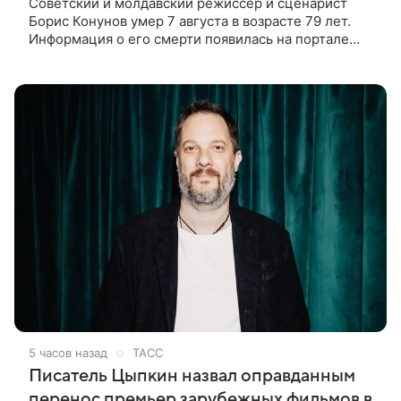
Советский и молдавский режиссер и сценарист
Борис Конунов умер 7 августа в возрасте 79 лет.
Информация о его смерти появилась на портале
«Кино-Театр. Ру». О кончине кинематографиста
также сообщило Министерство
5 часов назад
ТАСС
Писатель Цыпкин назвал оправданным
перенос премьер зарубежных фильмов в