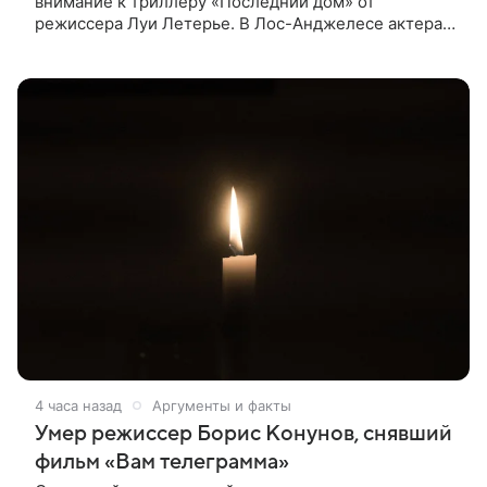
внимание к триллеру «Последний дом» от
режиссера Луи Летерье. В Лос-Анджелесе актера
на два дня поселили внутри рекламного билборда,
оформленного как фасад жилого
4 часа назад
Аргументы и факты
Умер режиссер Борис Конунов, снявший
фильм «Вам телеграмма»