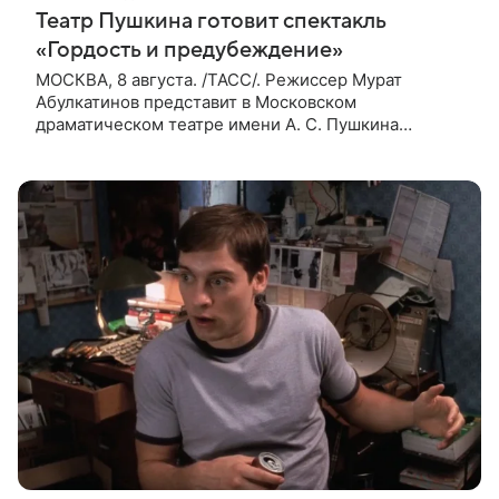
Театр Пушкина готовит спектакль
«Гордость и предубеждение»
МОСКВА, 8 августа. /ТАСС/. Режиссер Мурат
Абулкатинов представит в Московском
драматическом театре имени А. С. Пушкина
спектакль «Гордость и предубеждение» по
одноименному роману английской писательницы
XVIII —