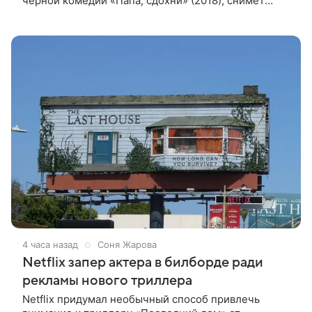
черной комедии «Папа, сдохни» (2018), снимет
научно-фантастический триллер Blur для
стримингового сервиса Netflix. Об этом
4 часа назад
Соня Жарова
Netflix запер актера в билборде ради
рекламы нового триллера
Netflix придумал необычный способ привлечь