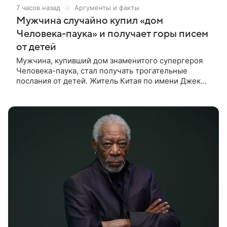
7 часов назад
Аргументы и факты
Мужчина случайно купил «дом
Человека-паука» и получает горы писем
от детей
Мужчина, купивший дом знаменитого супергероя
Человека-паука, стал получать трогательные
послания от детей. Житель Китая по имени Джек
Ши даже не подозревал, что приобрел
недвижимость, известную по комиксам