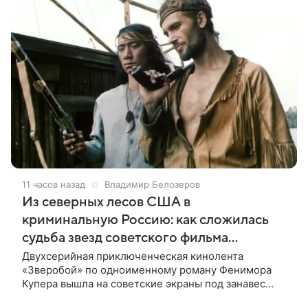
11 часов назад
Владимир Белозеров
Из северных лесов США в
криминальную Россию: как сложилась
судьба звезд советского фильма
«Зверобой»
Двухсерийная приключенческая кинолента
«Зверобой» по одноименному роману Фенимора
Купера вышла на советские экраны под занавес
существования СССР — в 1990 году. Фильм стал