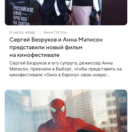
9 часов назад
Анна Гоголь
Сергей Безруков и Анна Матисон
представили новый фильм
на кинофестивале
Сергей Безруков и его супруга, режиссер Анна
Матисон, приехали в Выборг, чтобы представить на
кинофестивале «Окно в Европу» свою новую
совместную работу — семейную комедию «Не по-
детски». Фильм рассказывает об