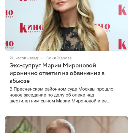
20 часов назад
Соня Жарова
Экс-супруг Марии Мироновой
иронично ответил на обвинения в
абьюзе
В Пресненском районном суде Москвы прошло
новое заседание по делу об опеке над
шестилетним сыном Марии Мироновой и ее
бывшего мужа Андрея Сороки, — сообщает Super.
Миронова на заседании не появилась. Адвокаты