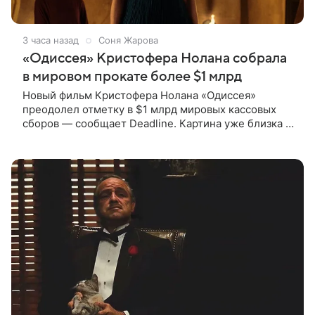
3 часа назад
Соня Жарова
«Одиссея» Кристофера Нолана собрала
в мировом прокате более $1 млрд
Новый фильм Кристофера Нолана «Одиссея»
преодолел отметку в $1 млрд мировых кассовых
сборов — сообщает Deadline. Картина уже близка к
тому, чтобы стать самым успешным фильмом в
карьере режиссера. Сейчас первое