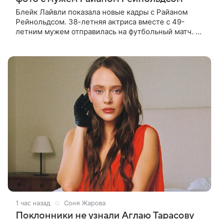
Блейк Лайвли показала новые кадры с Райаном
Рейнольдсом. 38-летняя актриса вместе с 49-
летним мужем отправилась на футбольный матч. На
стадионе супругов сопровождал фотограф Гай Арох,
который сделал серию
1 час назад
Соня Жарова
Поклонники не узнали Аглаю Тарасову