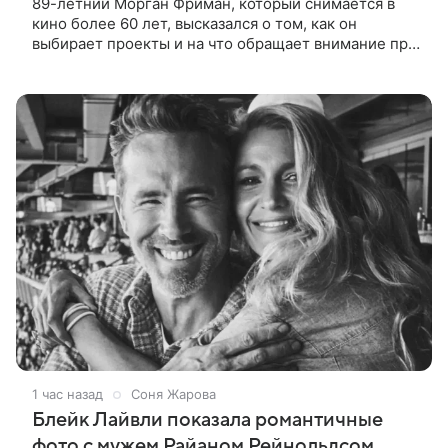
89-летний Морган Фриман, который снимается в
кино более 60 лет, высказался о том, как он
выбирает проекты и на что обращает внимание при
получении предложений. По словам актера,
идеальным вариантом было бы
1 час назад
Соня Жарова
Блейк Лайвли показала романтичные
фото с мужем Райаном Рейнольдсом