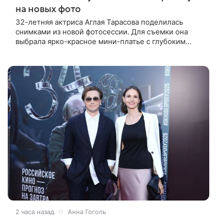
на новых фото
32-летняя актриса Аглая Тарасова поделилась
снимками из новой фотосессии. Для съемки она
выбрала ярко-красное мини-платье с глубоким
вырезом и открытыми плечами. Наряд украшен
объемной драпировкой на талии и
2 часа назад
Анна Гоголь