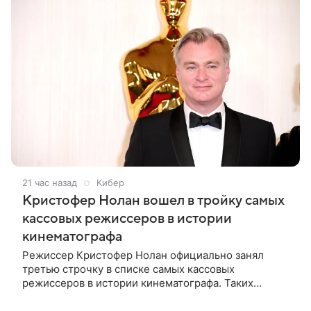
21 час назад
Кибер
Кристофер Нолан вошел в тройку самых
кассовых режиссеров в истории
кинематографа
Режиссер Кристофер Нолан официально занял
третью строчку в списке самых кассовых
режиссеров в истории кинематографа. Таких
результатов ему помогла добиться «Одиссея»,
вышедшая 17 июля и собравшая на момент