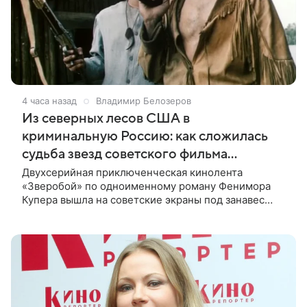
4 часа назад
Владимир Белозеров
Из северных лесов США в
криминальную Россию: как сложилась
судьба звезд советского фильма
«Зверобой»
Двухсерийная приключенческая кинолента
«Зверобой» по одноименному роману Фенимора
Купера вышла на советские экраны под занавес
существования СССР — в 1990 году. Фильм стал
дебютной режиссерской работой Андрея