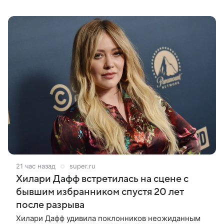
что жене бывает непросто в семейной жизни. «Я
понимаю, что это
21 час назад
super.ru
Хилари Дафф встретилась на сцене с
бывшим избранником спустя 20 лет
после разрыва
Хилари Дафф удивила поклонников неожиданным