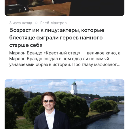
3 часа назад
Глеб Мантров
Возраст им к лицу: актеры, которые
блестяще сыграли героев намного
старше себя
Марлон Брандо «Крестный отец» — великое кино, а
Марлон Брандо создал в нем едва ли не самый
узнаваемый образ в истории. Про главу мафиозного
клана дона Вито Корлеоне знают даже те, кто не
смотрел картину