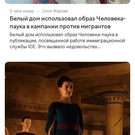
2 часа назад
Соня Жарова
Белый дом использовал образ Человека-
паука в кампании против мигрантов
Белый дом использовал образ Человека-паука в
публикации, посвященной работе иммиграционной
службы ICE. Это вызвало недовольство
поклонников Marvel — сообщает TMZ. На
изображении супергерой опутывает паутиной