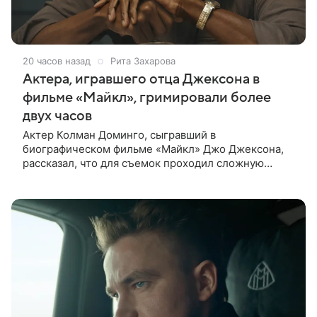
20 часов назад
Рита Захарова
Актера, игравшего отца Джексона в
фильме «Майкл», гримировали более
двух часов
Актер Колман Доминго, сыгравший в
биографическом фильме «Майкл» Джо Джексона,
рассказал, что для съемок проходил сложную
процедуру грима. Об этом актер поделился в
передаче «Ночное шоу с Джимми Фэллоном»,