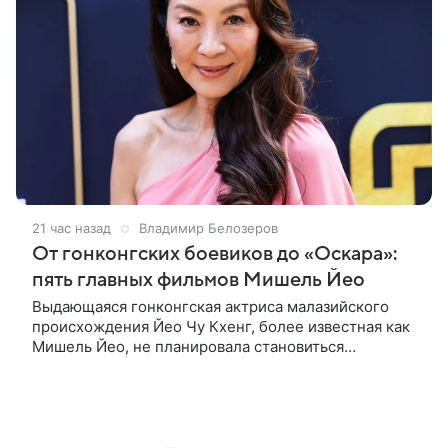
21 час назад
Владимир Белозеров
От гонконгских боевиков до «Оскара»:
пять главных фильмов Мишель Йео
Выдающаяся гонконгская актриса малазийского
происхождения Йео Чу Кхенг, более известная как
Мишель Йео, не планировала становиться
кинозвездой. С детства она увлекалась танцами,
занималась классическим балетом,