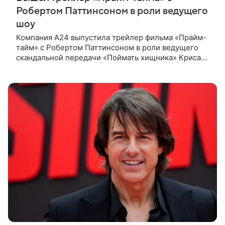
Робертом Паттинсоном в роли ведущего
шоу
Компания A24 выпустила трейлер фильма «Прайм-
тайм» с Робертом Паттинсоном в роли ведущего
скандальной передачи «Поймать хищника» Криса
Хансена. Психологический триллер расскажет о
пути Хансена к славе. В 2004