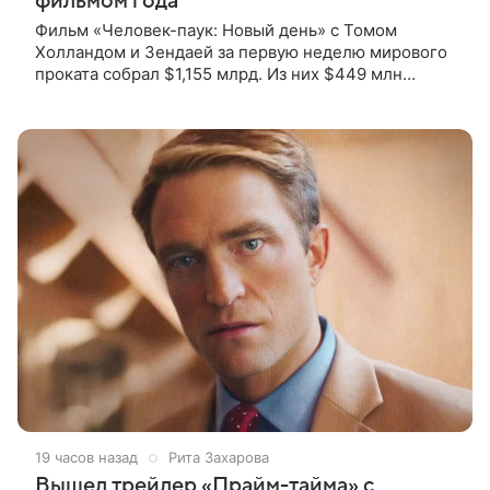
фильмом года
Фильм «Человек-паук: Новый день» с Томом
Холландом и Зендаей за первую неделю мирового
проката собрал $1,155 млрд. Из них $449 млн
пришлись на Северную Америку — сообщает
Variety. Картина уже стала самым
19 часов назад
Рита Захарова
Вышел трейлер «Прайм-тайма» с