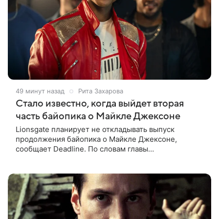
49 минут назад
Рита Захарова
Стало известно, когда выйдет вторая
часть байопика о Майкле Джексоне
Lionsgate планирует не откладывать выпуск
продолжения байопика о Майкле Джексоне,
сообщает Deadline. По словам главы
кинонаправления студии Адама Фогельсона,
производство второй части «Майкла» начнется в
конце