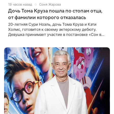
19 часов назад
Соня Жарова
Дочь Тома Круза пошла по стопам отца,
от фамилии которого отказалась
20-летняя Сури Ноэль, дочь Тома Круза и Кэти
Холмс, готовится к своему актерскому дебюту.
Девушка принимает участие в постановке «Сон в
летнюю ночь» по пьесе Уильяма Шекспира. В сети
появились фотографии с