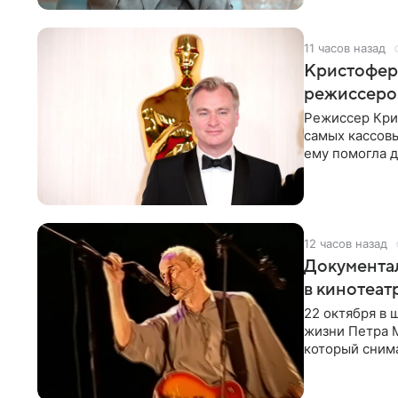
11 часов назад
Кристофер 
режиссеров
Режиссер Кри
самых кассовы
ему помогла д
момент
12 часов назад
Документа
в кинотеат
22 октября в
жизни Петра 
который снима
Новая работа