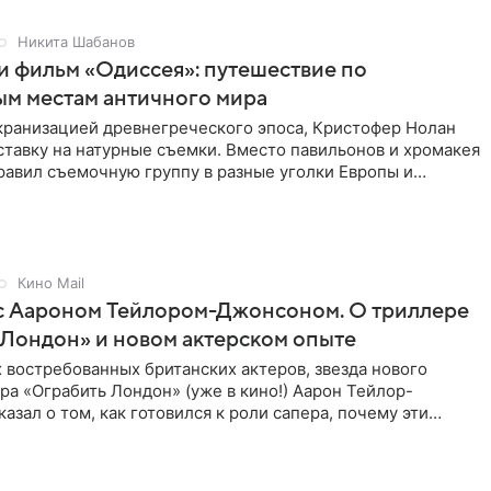
Никита Шабанов
и фильм «Одиссея»: путешествие по
ым местам античного мира
экранизацией древнегреческого эпоса, Кристофер Нолан
ставку на натурные съемки. Вместо павильонов и хромакея
равил съемочную группу в разные уголки Европы и
ики,
Кино Mail
с Аароном Тейлором-Джонсоном. О триллере
Лондон» и новом актерском опыте
 востребованных британских актеров, звезда нового
а «Ограбить Лондон» (уже в кино!) Аарон Тейлор-
азал о том, как готовился к роли сапера, почему эти
для него