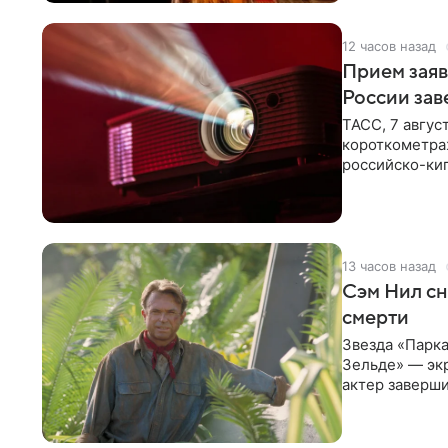
12 часов назад
Прием заяв
России зав
ТАСС, 7 авгус
короткометра
российско-кип
сценарии дол
13 часов назад
Сэм Нил сн
смерти
Звезда «Парка
Зельде» — эк
актер заверши
События фил