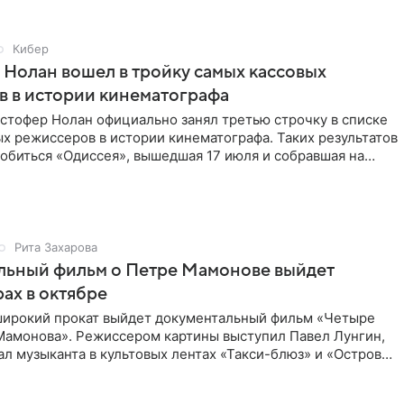
Кибер
Нолан вошел в тройку самых кассовых
 в истории кинематографа
стофер Нолан официально занял третью строчку в списке
х режиссеров в истории кинематографа. Таких результатов
обиться «Одиссея», вышедшая 17 июля и собравшая на
Рита Захарова
льный фильм о Петре Мамонове выйдет
рах в октябре
 широкий прокат выйдет документальный фильм «Четыре
Мамонова». Режиссером картины выступил Павел Лунгин,
л музыканта в культовых лентах «Такси-блюз» и «Остров».