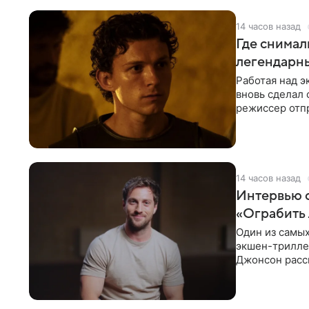
14 часов назад
Где снимал
легендарн
Работая над 
вновь сделал 
режиссер отп
Северной Афр
14 часов назад
Интервью 
«Ограбить 
Один из самых
экшен-триллер
Джонсон расск
съемки стали 