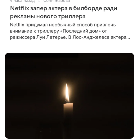
4 часа назад
Соня Жарова
Netflix запер актера в билборде ради
рекламы нового триллера
Netflix придумал необычный способ привлечь
внимание к триллеру «Последний дом» от
режиссера Луи Летерье. В Лос-Анджелесе актера
на два дня поселили внутри рекламного билборда,
оформленного как фасад жилого