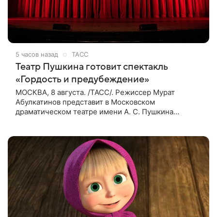
5 часов назад
ТАСС
Театр Пушкина готовит спектакль
«Гордость и предубеждение»
МОСКВА, 8 августа. /ТАСС/. Режиссер Мурат
Абулкатинов представит в Московском
драматическом театре имени А. С. Пушкина
спектакль «Гордость и предубеждение» по
одноименному роману английской писательницы
XVIII —