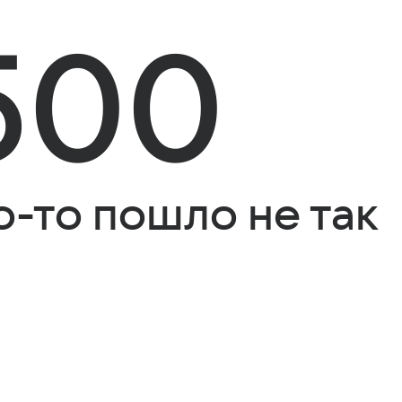
500
о-то пошло не так