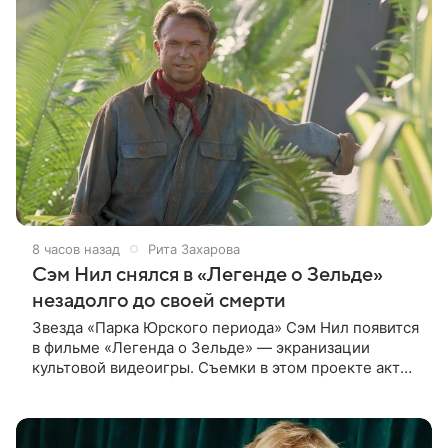
8 часов назад
Рита Захарова
Сэм Нил снялся в «Легенде о Зельде»
незадолго до своей смерти
Звезда «Парка Юрского периода» Сэм Нил появится
в фильме «Легенда о Зельде» — экранизации
культовой видеоигры. Съемки в этом проекте актер
завершил незадолго до ухода из жизни, сообщает
Deadline. События фильма