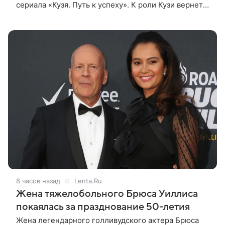
сериала «Кузя. Путь к успеху». К роли Кузи вернется
Виталий Гогунский. Вместе с ним в новом сезоне
сыграют Денис Бузин,
8 часов назад
Lenta.Ru
Жена тяжелобольного Брюса Уиллиса
покаялась за празднование 50-летия
Жена легендарного голливудского актера Брюса