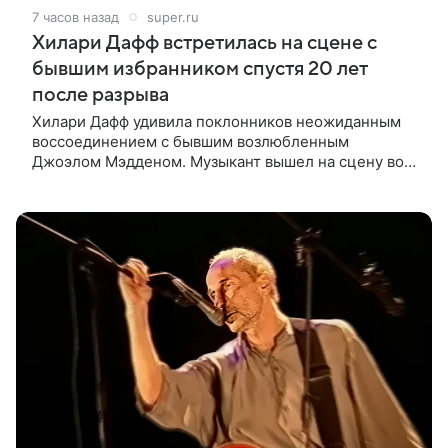
7 часов назад
super.ru
Хилари Дафф встретилась на сцене с
бывшим избранником спустя 20 лет
после разрыва
Хилари Дафф удивила поклонников неожиданным
воссоединением с бывшим возлюбленным
Джоэлом Мэдденом. Музыкант вышел на сцену во
время концерта певицы в Нью-Йорке в рамках ее
мирового тура «The Lucky Me» — спустя