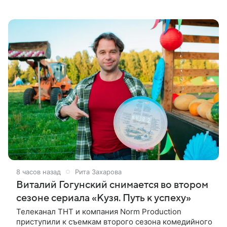
Скутером Брауном присоединилась к волонтерам и
сделала пожертвования
8 часов назад
Рита Захарова
Виталий Гогунский снимается во втором
сезоне сериала «Кузя. Путь к успеху»
Телеканал ТНТ и компания Norm Production
приступили к съемкам второго сезона комедийного