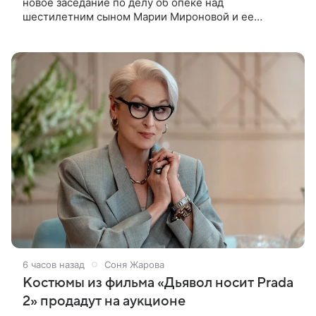
новое заседание по делу об опеке над
шестилетним сыном Марии Мироновой и ее
бывшего мужа Андрея Сороки, — сообщает Super.
Миронова на заседании не появилась. Адвокаты
6 часов назад
Соня Жарова
Костюмы из фильма «Дьявол носит Prada
2» продадут на аукционе