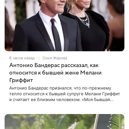
8 часов назад
Соня Жарова
Антонио Бандерас рассказал, как
относится к бывшей жене Мелани
Гриффит
Антонио Бандерас признался, что по-прежнему
тепло относится к бывшей супруге Мелани Гриффит
и считает ее близким человеком. «Моя бывшая
жена если и не мой лучший друг, то один из
лучших», — отметил актер. По