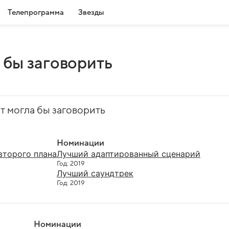
Телепрограмма
Звезды
 бы заговорить
т могла бы заговорить
Номинации
второго плана
Лучший адаптированный сценарий
Год: 2019
Лучший саундтрек
Год: 2019
Номинации