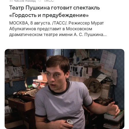
11 часов назад
ТАСС
Театр Пушкина готовит спектакль
«Гордость и предубеждение»
МОСКВА, 8 августа. /ТАСС/. Режиссер Мурат
Абулкатинов представит в Московском
драматическом театре имени А. С. Пушкина
спектакль «Гордость и предубеждение» по
одноименному роману английской писательницы
XVIII —