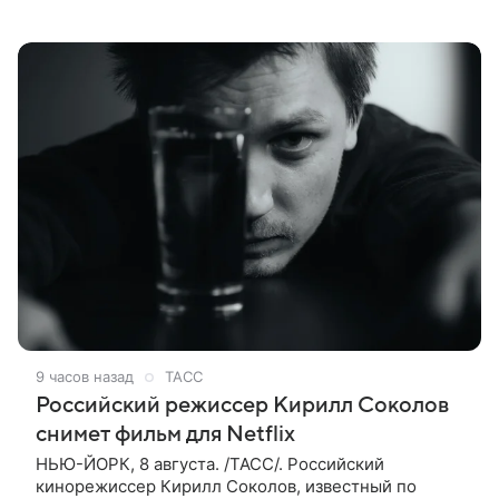
которые имеют прямое отношение к СВО. Такое
мнение ТАСС в кулуарах
9 часов назад
ТАСС
Российский режиссер Кирилл Соколов
снимет фильм для Netflix
НЬЮ-ЙОРК, 8 августа. /ТАСС/. Российский
кинорежиссер Кирилл Соколов, известный по