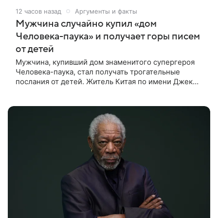
12 часов назад
Аргументы и факты
Мужчина случайно купил «дом
Человека-паука» и получает горы писем
от детей
Мужчина, купивший дом знаменитого супергероя
Человека-паука, стал получать трогательные
послания от детей. Житель Китая по имени Джек
Ши даже не подозревал, что приобрел
недвижимость, известную по комиксам