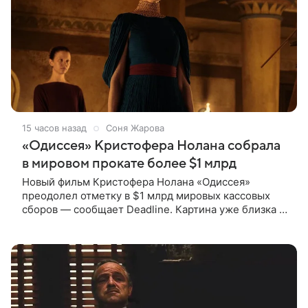
15 часов назад
Соня Жарова
«Одиссея» Кристофера Нолана собрала
в мировом прокате более $1 млрд
Новый фильм Кристофера Нолана «Одиссея»
преодолел отметку в $1 млрд мировых кассовых
сборов — сообщает Deadline. Картина уже близка к
тому, чтобы стать самым успешным фильмом в
карьере режиссера. Сейчас первое