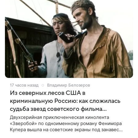
17 часов назад
Владимир Белозеров
Из северных лесов США в
криминальную Россию: как сложилась
судьба звезд советского фильма
«Зверобой»
Двухсерийная приключенческая кинолента
«Зверобой» по одноименному роману Фенимора
Купера вышла на советские экраны под занавес
существования СССР — в 1990 году. Фильм стал