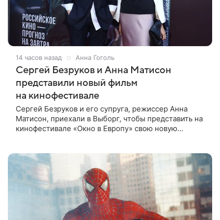
14 часов назад
Анна Гоголь
Сергей Безруков и Анна Матисон
представили новый фильм
на кинофестивале
Сергей Безруков и его супруга, режиссер Анна
Матисон, приехали в Выборг, чтобы представить на
кинофестивале «Окно в Европу» свою новую
совместную работу — семейную комедию «Не по-
детски». Фильм рассказывает об