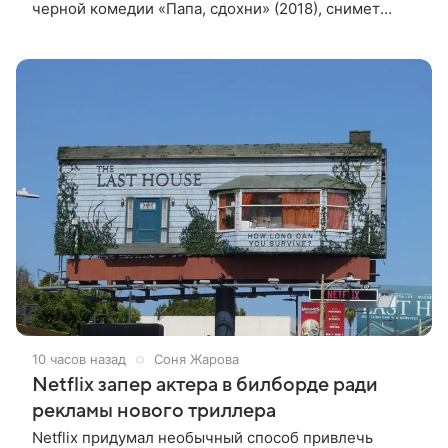
черной комедии «Папа, сдохни» (2018), снимет
научно-фантастический триллер Blur для
стримингового сервиса Netflix. Об этом
10 часов назад
Соня Жарова
Netflix запер актера в билборде ради
рекламы нового триллера
Netflix придумал необычный способ привлечь