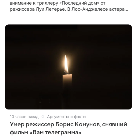
внимание к триллеру «Последний дом» от
режиссера Луи Летерье. В Лос-Анджелесе актера
на два дня поселили внутри рекламного билборда,
оформленного как фасад жилого
10 часов назад
Аргументы и факты
Умер режиссер Борис Конунов, снявший
фильм «Вам телеграмма»