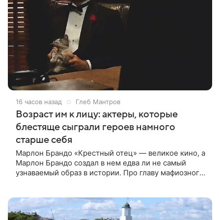
16 часов назад
Глеб Мантров
Возраст им к лицу: актеры, которые
блестяще сыграли героев намного
старше себя
Марлон Брандо «Крестный отец» — великое кино, а
Марлон Брандо создал в нем едва ли не самый
узнаваемый образ в истории. Про главу мафиозного
клана дона Вито Корлеоне знают даже те, кто не
смотрел картину