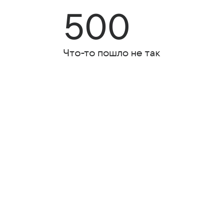
500
Что-то пошло не так