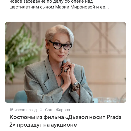
новое заседание по делу об опеке над
шестилетним сыном Марии Мироновой и ее
бывшего мужа Андрея Сороки, — сообщает Super.
Миронова на заседании не появилась. Адвокаты
15 часов назад
Соня Жарова
Костюмы из фильма «Дьявол носит Prada
2» продадут на аукционе