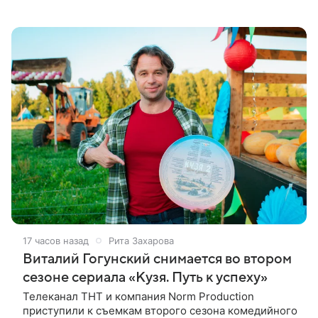
Скутером Брауном присоединилась к волонтерам и
сделала пожертвования
17 часов назад
Рита Захарова
Виталий Гогунский снимается во втором
сезоне сериала «Кузя. Путь к успеху»
Телеканал ТНТ и компания Norm Production
приступили к съемкам второго сезона комедийного