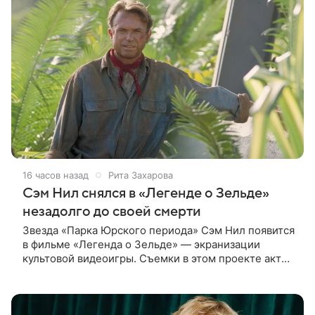
16 часов назад
Рита Захарова
Сэм Нил снялся в «Легенде о Зельде»
незадолго до своей смерти
Звезда «Парка Юрского периода» Сэм Нил появится
в фильме «Легенда о Зельде» — экранизации
культовой видеоигры. Съемки в этом проекте актер
завершил незадолго до ухода из жизни, сообщает
Deadline. События фильма