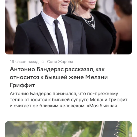
16 часов назад
Соня Жарова
Антонио Бандерас рассказал, как
относится к бывшей жене Мелани
Гриффит
Антонио Бандерас признался, что по-прежнему
тепло относится к бывшей супруге Мелани Гриффит
и считает ее близким человеком. «Моя бывшая
жена если и не мой лучший друг, то один из
лучших», — отметил актер. По