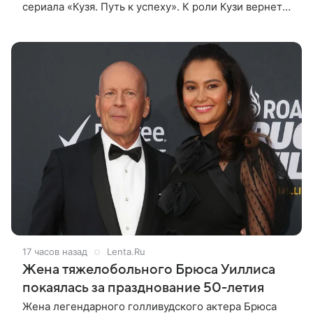
сериала «Кузя. Путь к успеху». К роли Кузи вернется
Виталий Гогунский. Вместе с ним в новом сезоне
сыграют Денис Бузин,
17 часов назад
Lenta.Ru
Жена тяжелобольного Брюса Уиллиса
покаялась за празднование 50-летия
Жена легендарного голливудского актера Брюса