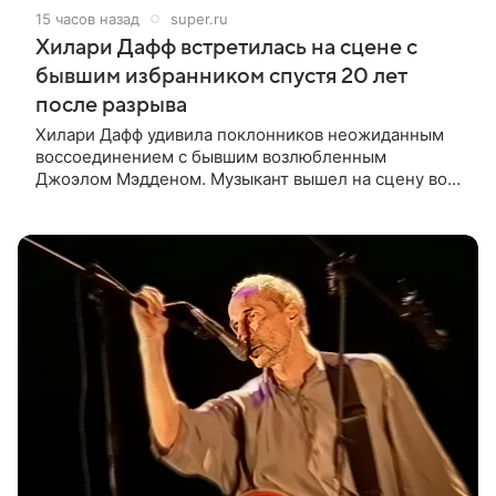
15 часов назад
super.ru
Хилари Дафф встретилась на сцене с
бывшим избранником спустя 20 лет
после разрыва
Хилари Дафф удивила поклонников неожиданным
воссоединением с бывшим возлюбленным
Джоэлом Мэдденом. Музыкант вышел на сцену во
время концерта певицы в Нью-Йорке в рамках ее
мирового тура «The Lucky Me» — спустя