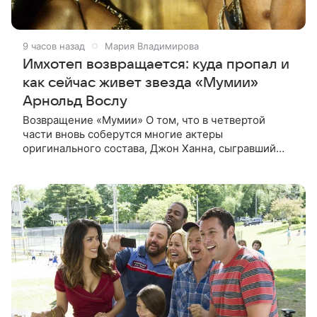
9 часов назад
Мария Владимирова
Имхотеп возвращается: куда пропал и
как сейчас живет звезда «Мумии»
Арнольд Вослу
Возвращение «Мумии» О том, что в четвертой
части вновь соберутся многие актеры
оригинального состава, Джон Ханна, сыгравший
Джонатана Карнахана, рассказал на телевизионном
фестивале в Монте-Карло. При этом