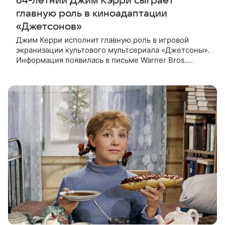
64-летний Джим Кэрри сыграет
главную роль в киноадаптации
«Джетсонов»
Джим Керри исполнит главную роль в игровой
экранизации культового мультсериала «Джетсоны».
Информация появилась в письме Warner Bros.
акционерам, где студия официально подтвердила
работу над проектом.