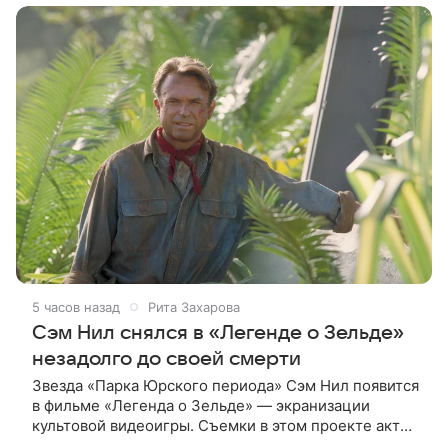
5 часов назад
Рита Захарова
Сэм Нил снялся в «Легенде о Зельде»
незадолго до своей смерти
Звезда «Парка Юрского периода» Сэм Нил появится
в фильме «Легенда о Зельде» — экранизации
культовой видеоигры. Съемки в этом проекте актер
завершил незадолго до ухода из жизни, сообщает