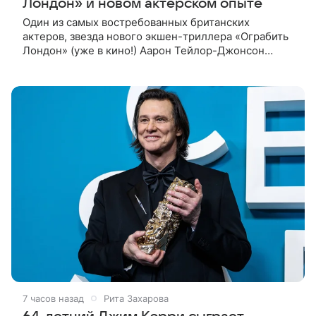
Лондон» и новом актерском опыте
Один из самых востребованных британских
актеров, звезда нового экшен-триллера «Ограбить
Лондон» (уже в кино!) Аарон Тейлор-Джонсон
рассказал о том, как готовился к роли сапера,
почему эти съемки стали для него
7 часов назад
Рита Захарова