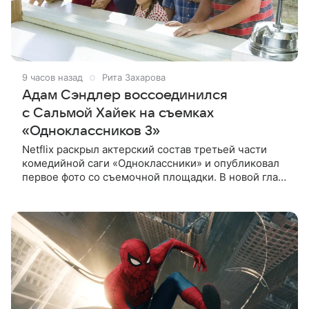
9 часов назад
Рита Захарова
Адам Сэндлер воссоединился
с Сальмой Хайек на съемках
«Одноклассников 3»
Netflix раскрыл актерский состав третьей части
комедийной саги «Одноклассники» и опубликовал
первое фото со съемочной площадки. В новой главе
к Адаму Сэндлеру присоединятся звезды
предыдущих частей: Кевин