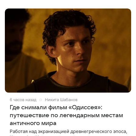
Deadline. События фильма
6 часов назад
Никита Шабанов
Где снимали фильм «Одиссея»:
путешествие по легендарным местам
античного мира
Работая над экранизацией древнегреческого эпоса,