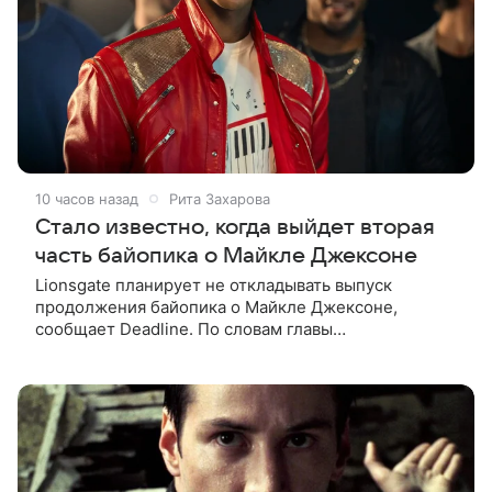
10 часов назад
Рита Захарова
Стало известно, когда выйдет вторая
часть байопика о Майкле Джексоне
Lionsgate планирует не откладывать выпуск
продолжения байопика о Майкле Джексоне,
сообщает Deadline. По словам главы
кинонаправления студии Адама Фогельсона,
производство второй части «Майкла» начнется в
конце