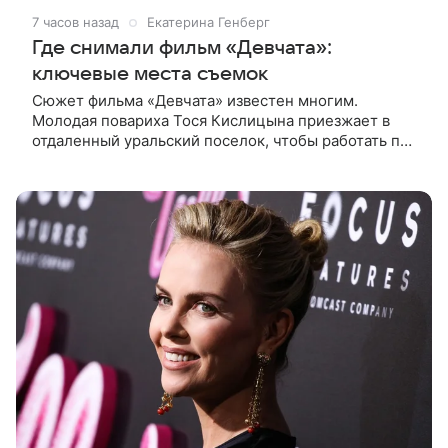
7 часов назад
Екатерина Генберг
Где снимали фильм «Девчата»:
ключевые места съемок
Сюжет фильма «Девчата» известен многим.
Молодая повариха Тося Кислицына приезжает в
отдаленный уральский поселок, чтобы работать по
профессии. Она поселяется в одной комнате с
четырьмя другими девушками и сразу