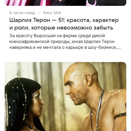
8 часов назад
Кино Mail
Шарлиз Терон — 51: красота, характер
и роли, которые невозможно забыть
За красоту Выросшая на ферме среди дикой
южноафриканской природы, юная Шарлиз Терон
наверняка и не мечтала о карьере в шоу-бизнесе,
но ее мать настояла на том, чтобы 16-летняя дочь
приняла участие в местном