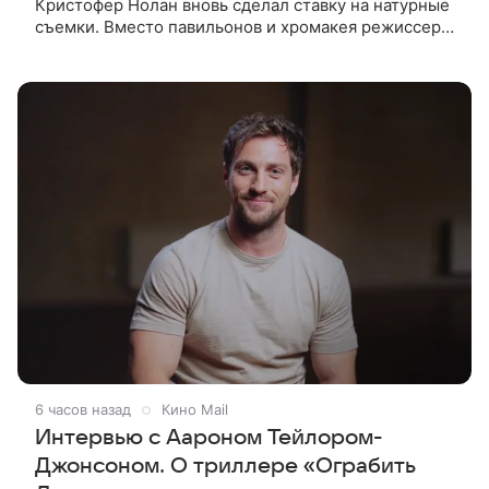
Кристофер Нолан вновь сделал ставку на натурные
съемки. Вместо павильонов и хромакея режиссер
отправил съемочную группу в разные уголки
Европы и Северной Африки,
6 часов назад
Кино Mail
Интервью с Аароном Тейлором-
Джонсоном. О триллере «Ограбить