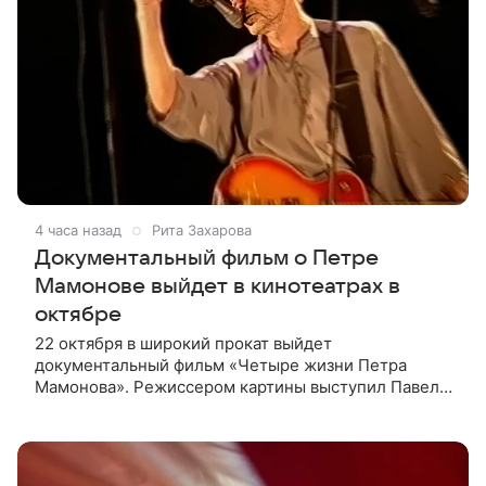
4 часа назад
Рита Захарова
Документальный фильм о Петре
Мамонове выйдет в кинотеатрах в
октябре
22 октября в широкий прокат выйдет
документальный фильм «Четыре жизни Петра
Мамонова». Режиссером картины выступил Павел
Лунгин, который снимал музыканта в культовых
лентах «Такси-блюз» и «Остров». Новая работа