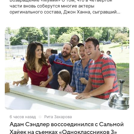
части вновь соберутся многие актеры
оригинального состава, Джон Ханна, сыгравший
Джонатана Карнахана, рассказал на телевизионном
фестивале в Монте-Карло. При этом
6 часов назад
Рита Захарова
Адам Сэндлер воссоединился с Сальмой
Хайек на съемках «Одноклассников 3»