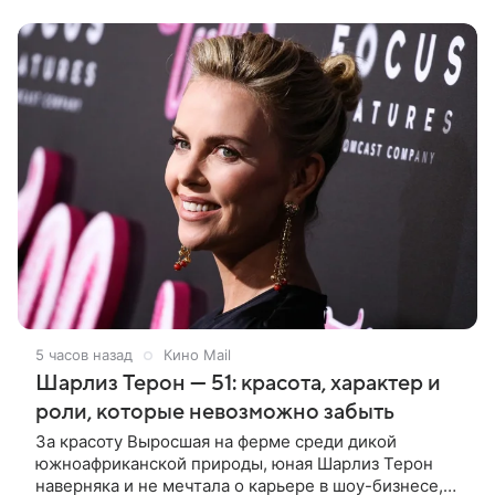
четырьмя другими девушками и сразу
5 часов назад
Кино Mail
Шарлиз Терон — 51: красота, характер и
роли, которые невозможно забыть
За красоту Выросшая на ферме среди дикой
южноафриканской природы, юная Шарлиз Терон
наверняка и не мечтала о карьере в шоу-бизнесе,