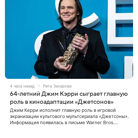
4 часа назад
Рита Захарова
64-летний Джим Кэрри сыграет главную
роль в киноадаптации «Джетсонов»
Джим Керри исполнит главную роль в игровой
экранизации культового мультсериала «Джетсоны».
Информация появилась в письме Warner Bros.
акционерам, где студия официально подтвердила
работу над проектом.