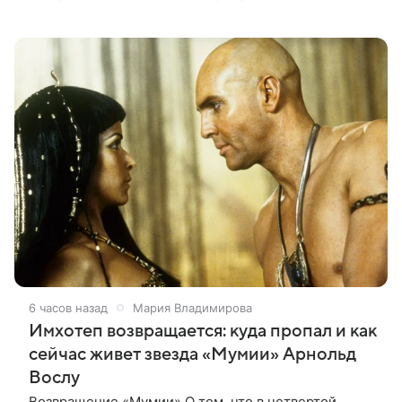
но ее мать настояла на том, чтобы 16-летняя дочь
приняла участие в местном
6 часов назад
Мария Владимирова
Имхотеп возвращается: куда пропал и как
сейчас живет звезда «Мумии» Арнольд
Вослу
Возвращение «Мумии» О том, что в четвертой