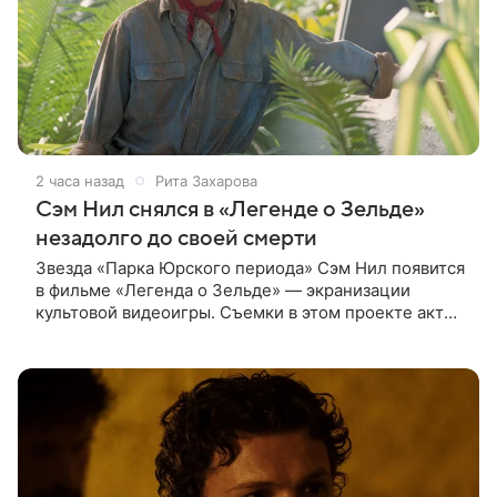
2 часа назад
Рита Захарова
Сэм Нил снялся в «Легенде о Зельде»
незадолго до своей смерти
Звезда «Парка Юрского периода» Сэм Нил появится
в фильме «Легенда о Зельде» — экранизации
культовой видеоигры. Съемки в этом проекте актер
завершил незадолго до ухода из жизни, сообщает
Deadline. События фильма