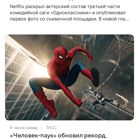
Netflix раскрыл актерский состав третьей части
комедийной саги «Одноклассники» и опубликовал
первое фото со съемочной площадки. В новой главе
к Адаму Сэндлеру присоединятся звезды
предыдущих частей: Кевин
6 часов назад
ТАСС
«Человек-паук» обновил рекорд,