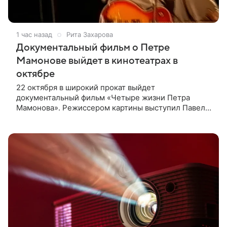
1 час назад
Рита Захарова
Документальный фильм о Петре
Мамонове выйдет в кинотеатрах в
октябре
22 октября в широкий прокат выйдет
документальный фильм «Четыре жизни Петра
Мамонова». Режиссером картины выступил Павел
Лунгин, который снимал музыканта в культовых
лентах «Такси-блюз» и «Остров». Новая работа