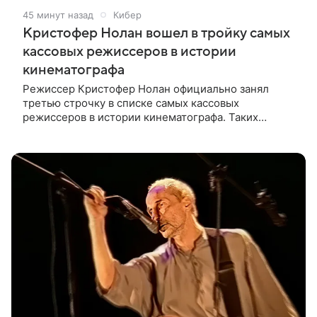
45 минут назад
Кибер
Кристофер Нолан вошел в тройку самых
кассовых режиссеров в истории
кинематографа
Режиссер Кристофер Нолан официально занял
третью строчку в списке самых кассовых
режиссеров в истории кинематографа. Таких
результатов ему помогла добиться «Одиссея»,
вышедшая 17 июля и собравшая на момент