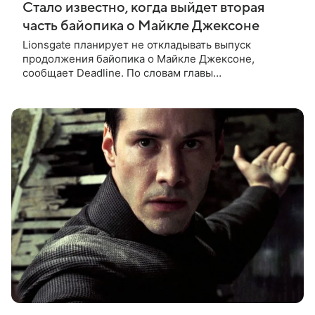
Стало известно, когда выйдет вторая
часть байопика о Майкле Джексоне
Lionsgate планирует не откладывать выпуск
продолжения байопика о Майкле Джексоне,
сообщает Deadline. По словам главы
кинонаправления студии Адама Фогельсона,
производство второй части «Майкла» начнется в
конце