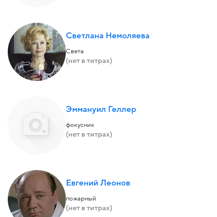
Светлана Немоляева
Света
(нет в титрах)
Эммануил Геллер
фокусник
(нет в титрах)
Евгений Леонов
пожарный
(нет в титрах)