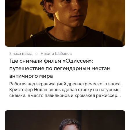
3 часа назад
Никита Шабанов
Где снимали фильм «Одиссея»:
путешествие по легендарным местам
античного мира
Работая над экранизацией древнегреческого эпоса,
Кристофер Нолан вновь сделал ставку на натурные
съемки. Вместо павильонов и хромакея режиссер
отправил съемочную группу в разные уголки
Европы и Северной Африки,