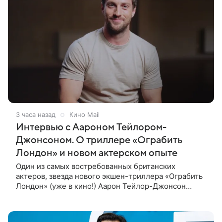
3 часа назад
Кино Mail
Интервью с Аароном Тейлором-
Джонсоном. О триллере «Ограбить
Лондон» и новом актерском опыте
Один из самых востребованных британских
актеров, звезда нового экшен-триллера «Ограбить
Лондон» (уже в кино!) Аарон Тейлор-Джонсон
рассказал о том, как готовился к роли сапера,
почему эти съемки стали для него