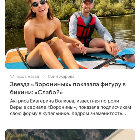
17 часов назад
Соня Жарова
Звезда «Ворониных» показала фигуру в
бикини: «Слабо?»
Актриса Екатерина Волкова, известная по роли
Веры в сериале «Воронины», показала подписчикам
свою форму в купальнике. Кадром знаменитость
поделилась в личном блоге. 44-летняя Волкова
позировала в шоколадном