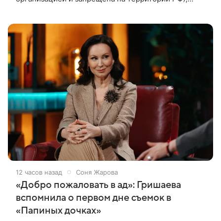
удалив все публикации. Причиной стала волна
жестоких комментариев о
12 часов назад
Соня Жарова
«Добро пожаловать в ад»: Гришаева
вспомнила о первом дне съемок в
«Папиных дочках»