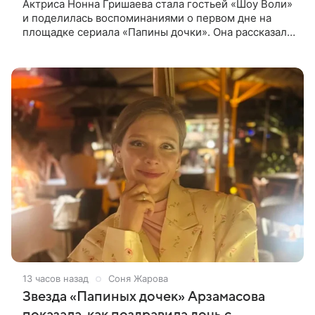
Актриса Нонна Гришаева стала гостьей «Шоу Воли»
и поделилась воспоминаниями о первом дне на
площадке сериала «Папины дочки». Она рассказала,
как впервые встретила своего экранного супруга
Андрея Леонова.
13 часов назад
Соня Жарова
Звезда «Папиных дочек» Арзамасова
показала, как поздравила дочь с