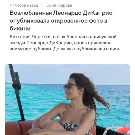
14 часов назад
Соня Жарова
Возлюбленная Леонардо ДиКаприо
опубликовала откровенное фото в
бикини
Виттория Черетти, возлюбленная голливудской
звезды Леонардо ДиКаприо, вновь привлекла
внимание публики. Девушка опубликовала в личном
блоге свежие кадры, на которых позирует в
откровенном наряде. На фото,