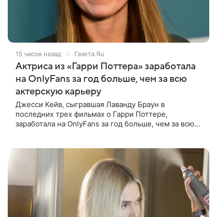
15 часов назад
Газета.Ru
Актриса из «Гарри Поттера» заработала
на OnlyFans за год больше, чем за всю
актерскую карьеру
Джесси Кейв, сыгравшая Лаванду Браун в
последних трех фильмах о Гарри Поттере,
заработала на OnlyFans за год больше, чем за всю
свою актерскую карьеру. Об этом она рассказала в
интервью The Times. «За один год