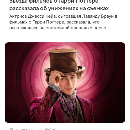
Звезда фильмов о Гарри Поттере
рассказала об унижениях на съемках
Актриса Джесси Кейв, сыгравшая Лаванду Браун в
фильмах о Гарри Поттере, рассказала, что
расплакалась на съемочной площадке после
замечаний костюмера о ее весе. По словам
артистки, сотрудница команды даже
18 часов назад
Кибер