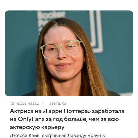
экстремистской организацией и запрещенной в РФ)
видео, в котором предстала перед
16 часов назад
Газета.Ru
Актриса из «Гарри Поттера» заработала
на OnlyFans за год больше, чем за всю
актерскую карьеру
Джесси Кейв, сыгравшая Лаванду Браун в