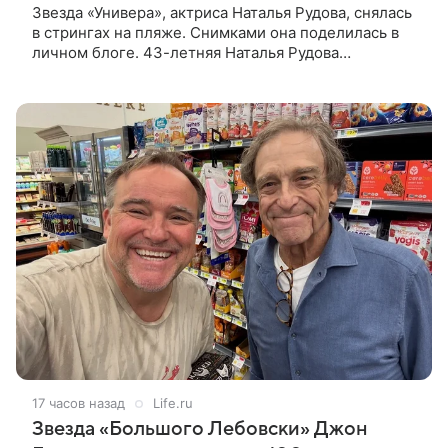
Звезда «Универа», актриса Наталья Рудова, снялась
в стрингах на пляже. Снимками она поделилась в
личном блоге. 43-летняя Наталья Рудова
позировала желтом лифе и черных стрингах с
деталями из золота. Волосы она
17 часов назад
Life.ru
Звезда «Большого Лебовски» Джон