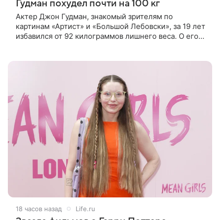
Гудман похудел почти на 100 кг
Актер Джон Гудман, знакомый зрителям по
картинам «Артист» и «Большой Лебовски», за 19 лет
избавился от 92 килограммов лишнего веса. О его
преображении пишет портал yahoo. Путь к
переменам начался почти два
18 часов назад
Life.ru