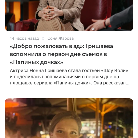
14 часов назад
Соня Жарова
«Добро пожаловать в ад»: Гришаева
вспомнила о первом дне съемок в
«Папиных дочках»
Актриса Нонна Гришаева стала гостьей «Шоу Воли»
и поделилась воспоминаниями о первом дне на
площадке сериала «Папины дочки». Она рассказала,
как впервые встретила своего экранного супруга
Андрея Леонова.