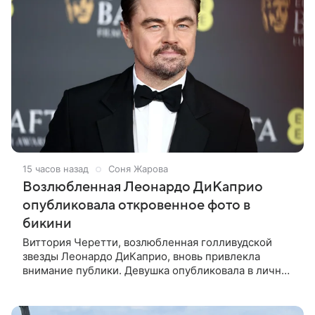
15 часов назад
Соня Жарова
Возлюбленная Леонардо ДиКаприо
опубликовала откровенное фото в
бикини
Виттория Черетти, возлюбленная голливудской
звезды Леонардо ДиКаприо, вновь привлекла
внимание публики. Девушка опубликовала в личном
блоге свежие кадры, на которых позирует в
откровенном наряде. На фото,