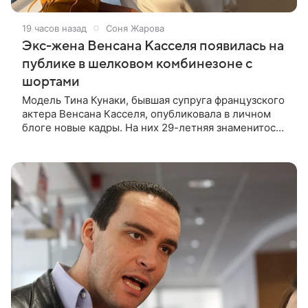
19 часов назад
Соня Жарова
Экс-жена Венсана Касселя появилась на
публике в шелковом комбинезоне с
шортами
Модель Тина Кунаки, бывшая супруга французского
актера Венсана Касселя, опубликовала в личном
блоге новые кадры. На них 29-летняя знаменитость
предстала перед подписчиками в белом шелковом
комбинезоне с