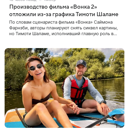
Производство фильма «Вонка 2»
отложили из-за графика Тимоти Шаламе
По словам сценариста фильма «Вонка» Саймона
Фарнэби, авторы планируют снять сиквел картины,
но Тимоти Шаламе, исполнивший главную роль в
первой части, не может найти места в расписании
для съемок. Фарнэби