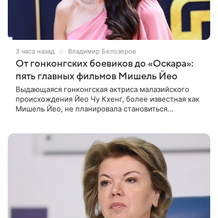
3 часа назад
Владимир Белозеров
От гонконгских боевиков до «Оскара»:
пять главных фильмов Мишель Йео
Выдающаяся гонконгская актриса малазийского
происхождения Йео Чу Кхенг, более известная как
Мишель Йео, не планировала становиться
кинозвездой. С детства она увлекалась танцами,
занималась классическим балетом,