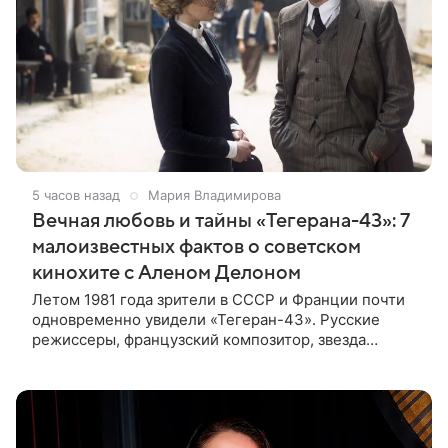
5 часов назад
Мария Владимирова
Вечная любовь и тайны «Тегерана-43»: 7
малоизвестных фактов о советском
кинохите с Аленом Делоном
Летом 1981 года зрители в СССР и Франции почти
одновременно увидели «Тегеран-43». Русские
режиссеры, французский композитор, звезда
мирового кино Ален Делон и история о любви на
фоне шпионских страстей —