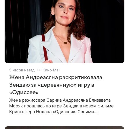
5 часов назад
Кино Mail
Жена Андреасяна раскритиковала
Зендаю за «деревянную» игру в
«Одиссее»
Жена режиссера Сарика Андреасяна Елизавета
Моряк прошлась по игре Зендаи в новом фильме
Кристофера Нолана «Одиссея». Своими
впечатлениями она поделилась в соцсети, записав
шуточный ролик, где спародировала