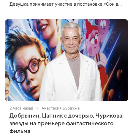
Девушка принимает участие в постановке «Сон в
летнюю ночь» по пьесе Уильяма Шекспира. В сети
появились фотографии с
2 часа назад
Анастасия Бурдужа
Добрынин, Цапник с дочерью, Чурикова:
звезды на премьере фантастического
фильма