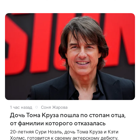
Хансена. Психологический триллер расскажет о
пути Хансена к славе. В 2004
1 час назад
Соня Жарова
Дочь Тома Круза пошла по стопам отца,
от фамилии которого отказалась
20-летняя Сури Ноэль, дочь Тома Круза и Кэти
Холмс, готовится к своему актерскому дебюту.