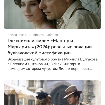
4 часа назад
Никита Шабанов
Где снимали фильм «Мастер и
Маргарита» (2024): реальные локации
булгаковской мистификации
Экранизация культового романа Михаила Булгакова
с Евгением Цыгановым, Юлией Снигирь и
немецким актером Аугустом Дилем переносит
зрителей в мистический мир, где история любви
переплетается с фантастикой и