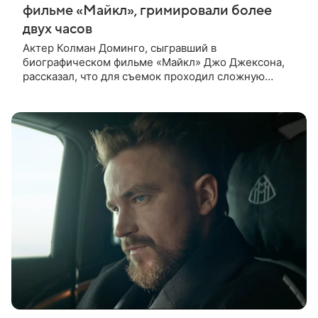
фильме «Майкл», гримировали более
двух часов
Актер Колман Доминго, сыгравший в
биографическом фильме «Майкл» Джо Джексона,
рассказал, что для съемок проходил сложную
процедуру грима. Об этом актер поделился в
передаче «Ночное шоу с Джимми Фэллоном»,