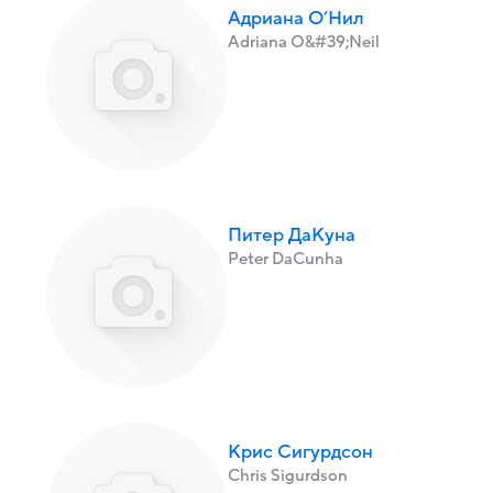
Адриана О’Нил
Adriana O&#39;Neil
Питер ДаКуна
Peter DaCunha
Крис Сигурдсон
Chris Sigurdson