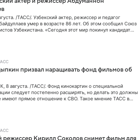
ский актер и режиссер Абдуманнон
ев
густа. /ТАСС/. Узбекский актер, режиссер и педагог
айдуллаев умер в возрасте 86 лет. Об этом сообщил Союз
стов Узбекистана. «Сегодня этот мир покинул кандидат
ТАСС
ыпкин призвал наращивать фонд фильмов об
 8 августа. /ТАСС/. Фонд кинокартин о специальной
ации следует постепенно расширять, но делать это должны
е имеют прямое отношение к СВО. Такое мнение ТАСС в
ТАСС
й режиссер Кирилл Соколов снимет фильм для