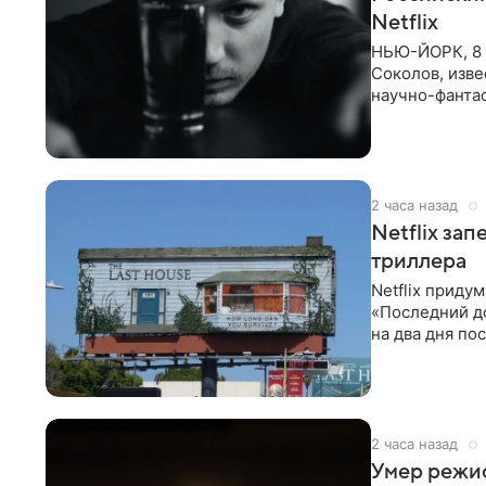
Netflix
НЬЮ-ЙОРК, 8 
Соколов, изве
научно-фантас
Об этом
2 часа назад
Netflix за
триллера
Netflix приду
«Последний д
на два дня по
фасад жилого
2 часа назад
Умер режи