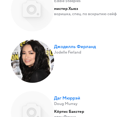
Eddie Steeples
мистер Хьюз
воришка, спец. по вскрытию сей
Джоделль Ферланд
Jodelle Ferland
Даг Мюррэй
Doug Murray
Кёртис Бакстер
отец Финна