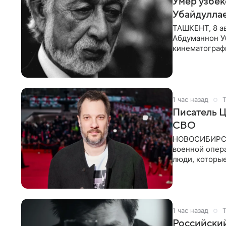
Умер узбек
Убайдулла
ТАШКЕНТ, 8 ав
Абдуманнон Уб
кинематографи
искусств,
1 час назад
Писатель Ц
СВО
НОВОСИБИРСК,
военной опер
люди, которы
кулуарах
1 час назад
Российски