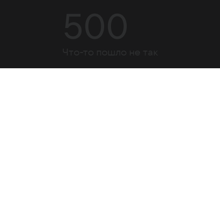
500
Что-то пошло не так