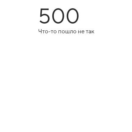
500
Что-то пошло не так