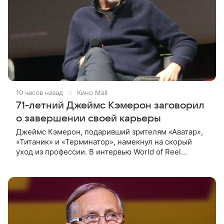
10 часов назад
Кино Mail
71-летний Джеймс Кэмерон заговорил
о завершении своей карьеры
Джеймс Кэмерон, подаривший зрителям «Аватар»,
«Титаник» и «Терминатор», намекнул на скорый
уход из профессии. В интервью World of Reel
постановщик признался, что уже обдумывает
финальную картину в своей