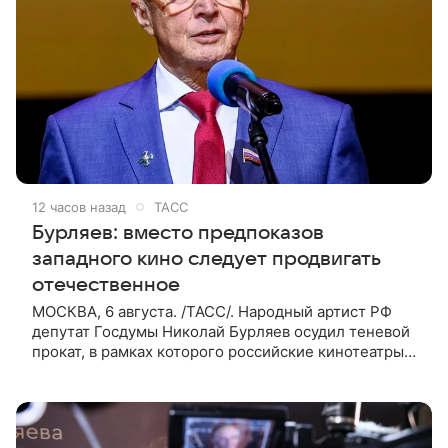
12 часов назад
ТАСС
Бурляев: вместо предпоказов
западного кино следует продвигать
отечественное
МОСКВА, 6 августа. /ТАСС/. Народный артист РФ
депутат Госдумы Николай Бурляев осудил теневой
прокат, в рамках которого российские кинотеатры
показывают западные фильмы. Своим мнением он
поделился с ТАСС,