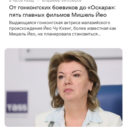
8 часов назад
Владимир Белозеров
От гонконгских боевиков до «Оскара»:
пять главных фильмов Мишель Йео
Выдающаяся гонконгская актриса малазийского
происхождения Йео Чу Кхенг, более известная как
Мишель Йео, не планировала становиться
кинозвездой. С детства она увлекалась танцами,
занималась классическим балетом,