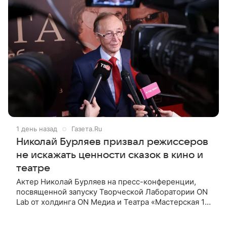
1 день назад
Газета.Ru
Николай Бурляев призвал режиссеров
не искажать ценности сказок в кино и
театре
Актер Николай Бурляев на пресс-конференции,
посвященной запуску Творческой Лаборатории ON
Lab от холдинга ON Медиа и Театра «Мастерская 12
Никиты Михалкова», призвал режиссеров не
искажать ценности и смысл