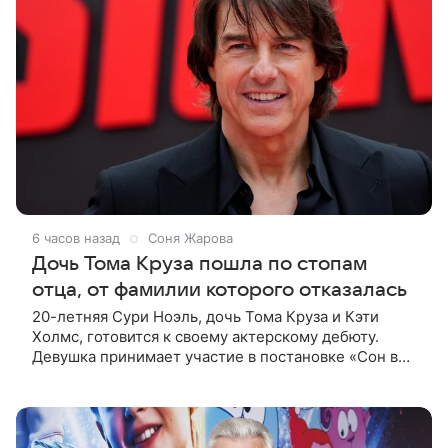
6 часов назад
Соня Жарова
Дочь Тома Круза пошла по стопам
отца, от фамилии которого отказалась
20-летняя Сури Ноэль, дочь Тома Круза и Кэти
Холмс, готовится к своему актерскому дебюту.
Девушка принимает участие в постановке «Сон в
летнюю ночь» по пьесе Уильяма Шекспира. В сети
появились фотографии с