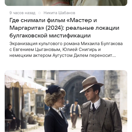
9 часов назад
Никита Шабанов
Где снимали фильм «Мастер и
Маргарита» (2024): реальные локации
булгаковской мистификации
Экранизация культового романа Михаила Булгакова
с Евгением Цыгановым, Юлией Снигирь и
немецким актером Аугустом Дилем переносит
зрителей в мистический мир, где история любви
переплетается с фантастикой и