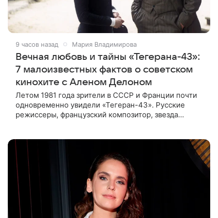
9 часов назад
Мария Владимирова
Вечная любовь и тайны «Тегерана-43»:
7 малоизвестных фактов о советском
кинохите с Аленом Делоном
Летом 1981 года зрители в СССР и Франции почти
одновременно увидели «Тегеран-43». Русские
режиссеры, французский композитор, звезда
мирового кино Ален Делон и история о любви на
фоне шпионских страстей —