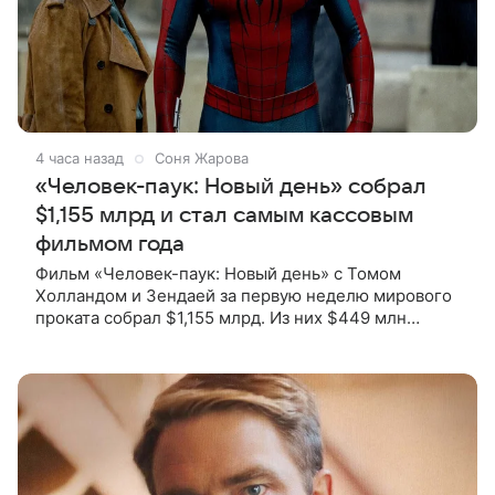
4 часа назад
Соня Жарова
«Человек-паук: Новый день» собрал
$1,155 млрд и стал самым кассовым
фильмом года
Фильм «Человек-паук: Новый день» с Томом
Холландом и Зендаей за первую неделю мирового
проката собрал $1,155 млрд. Из них $449 млн
пришлись на Северную Америку — сообщает
Variety. Картина уже стала самым