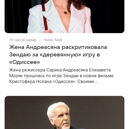
10 часов назад
Кино Mail
Жена Андреасяна раскритиковала
Зендаю за «деревянную» игру в
«Одиссее»
Жена режиссера Сарика Андреасяна Елизавета
Моряк прошлась по игре Зендаи в новом фильме
Кристофера Нолана «Одиссея». Своими
впечатлениями она поделилась в соцсети, записав
шуточный ролик, где спародировала