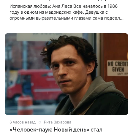
Испанская любовь: Ана Леса Все началось в 1986
году в одном из мадридских кафе. Девушка с
огромными выразительными глазами сама подсела
к 26-летнему актеру, уже успевшему блеснуть у
Педро Альмодовара в
6 часов назад
Рита Захарова
«Человек-паук: Новый день» стал