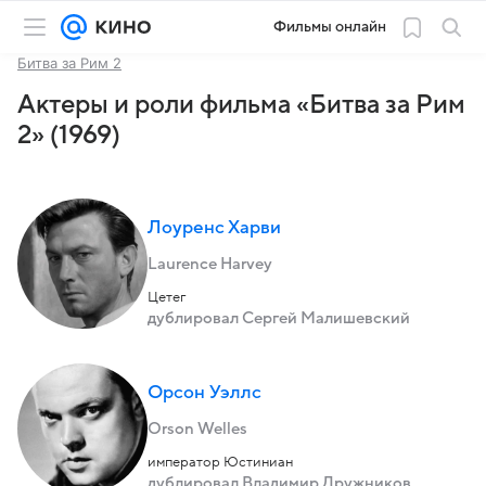
Фильмы онлайн
Битва за Рим 2
Актеры и роли фильма «Битва за Рим
2» (1969)
Лоуренс Харви
Laurence Harvey
Цетег
дублировал Сергей Малишевский
Орсон Уэллс
Orson Welles
император Юстиниан
дублировал Владимир Дружников