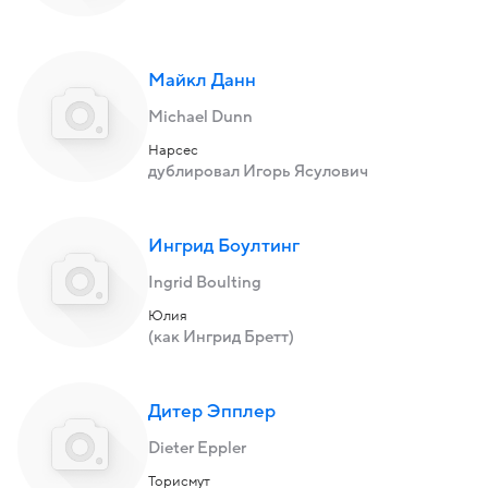
Майкл Данн
Michael Dunn
Нарсес
дублировал Игорь Ясулович
Ингрид Боултинг
Ingrid Boulting
Юлия
(как Ингрид Бретт)
Дитер Эпплер
Dieter Eppler
Торисмут