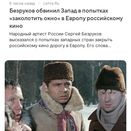
6 часов назад
Lenta.Ru
Безруков обвинил Запад в попытках
«заколотить окно» в Европу российскому
кино
Народный артист России Сергей Безруков
высказался о попытках западных стран закрыть
российскому кино дорогу в Европу. Его слова
передают «Вести». По мнению звезды «Есенина» и
«Бригады», Запад пытается