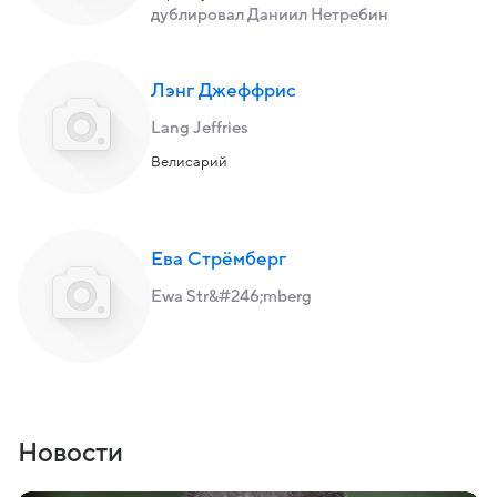
дублировал Даниил Нетребин
Лэнг Джеффрис
Lang Jeffries
Велисарий
Ева Стрёмберг
Ewa Str&#246;mberg
Новости