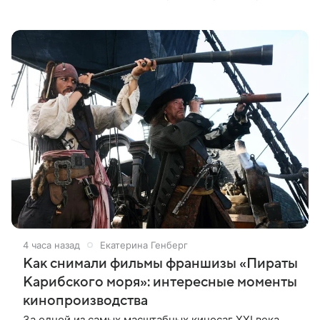
опубликованы в соцсети. Известно, что в новом
проекте режиссера Дэвида Эйера
4 часа назад
Екатерина Генберг
Как снимали фильмы франшизы «Пираты
Карибского моря»: интересные моменты
кинопроизводства
За одной из самых масштабных киносаг XXI века