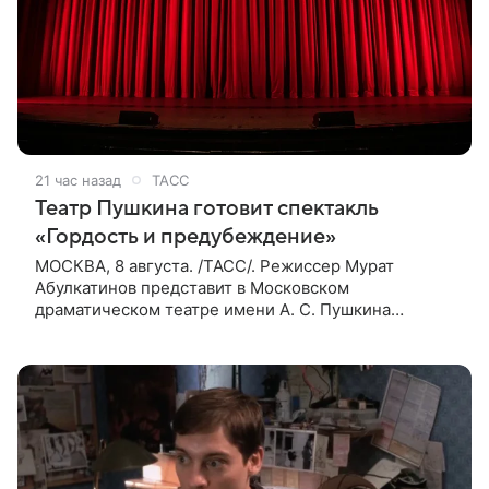
21 час назад
ТАСС
Театр Пушкина готовит спектакль
«Гордость и предубеждение»
МОСКВА, 8 августа. /ТАСС/. Режиссер Мурат
Абулкатинов представит в Московском
драматическом театре имени А. С. Пушкина
спектакль «Гордость и предубеждение» по
одноименному роману английской писательницы
XVIII —