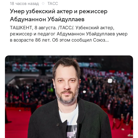
18 часов назад
ТАСС
Умер узбекский актер и режиссер
Абдуманнон Убайдуллаев
ТАШКЕНТ, 8 августа. /ТАСС/. Узбекский актер,
режиссер и педагог Абдуманнон Убайдуллаев умер
в возрасте 86 лет. Об этом сообщил Союз
кинематографистов Узбекистана. «Сегодня этот мир
покинул кандидат искусств,