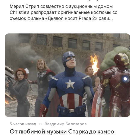
Мэрил Стрип совместно с аукционным домом
Christie’s распродает оригинальные костюмы со
съемок фильма «Дьявол носит Prada 2» ради
благотворительности. Инициатором проекта
выступила сама актриса. Все вырученные
5 часов назад
Владимир Белозеров
От любимой музыки Старка до камео