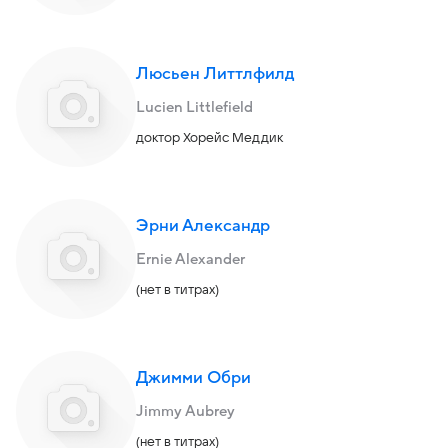
Люсьен Литтлфилд
Lucien Littlefield
доктор Хорейс Меддик
Эрни Александр
Ernie Alexander
(нет в титрах)
Джимми Обри
Jimmy Aubrey
(нет в титрах)