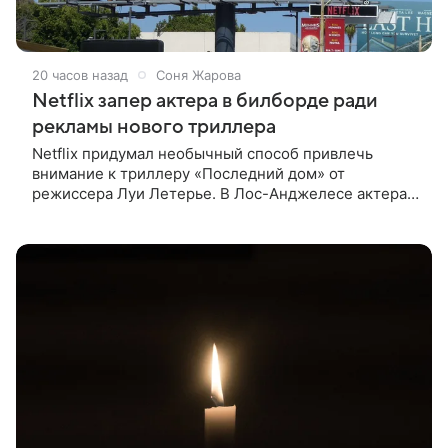
20 часов назад
Соня Жарова
Netflix запер актера в билборде ради
рекламы нового триллера
Netflix придумал необычный способ привлечь
внимание к триллеру «Последний дом» от
режиссера Луи Летерье. В Лос-Анджелесе актера
на два дня поселили внутри рекламного билборда,
оформленного как фасад жилого