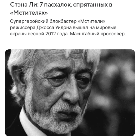
Стэна Ли: 7 пасхалок, спрятанных в
«Мстителях»
Супергеройский блокбастер «Мстители»
режиссера Джосса Уидона вышел на мировые
экраны весной 2012 года. Масштабный кроссовер
подвел черту под первой фазой медиафраншизы
Marvel и заложил основу для дальнейшего