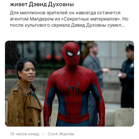
живет Дэвид Духовны
Для миллионов зрителей он навсегда останется
агентом Малдером из «Секретных материалов». Но
после культового сериала Дэвид Духовны сумел
построить новую карьеру и найти себя сразу в
нескольких профессиях.
19 часов назад
Соня Жарова