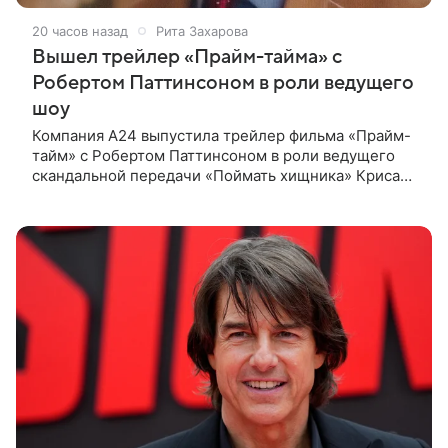
20 часов назад
Рита Захарова
Вышел трейлер «Прайм-тайма» с
Робертом Паттинсоном в роли ведущего
шоу
Компания A24 выпустила трейлер фильма «Прайм-
тайм» с Робертом Паттинсоном в роли ведущего
скандальной передачи «Поймать хищника» Криса
Хансена. Психологический триллер расскажет о
пути Хансена к славе. В 2004