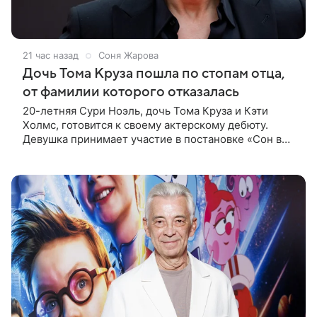
21 час назад
Соня Жарова
Дочь Тома Круза пошла по стопам отца,
от фамилии которого отказалась
20-летняя Сури Ноэль, дочь Тома Круза и Кэти
Холмс, готовится к своему актерскому дебюту.
Девушка принимает участие в постановке «Сон в
летнюю ночь» по пьесе Уильяма Шекспира. В сети
появились фотографии с