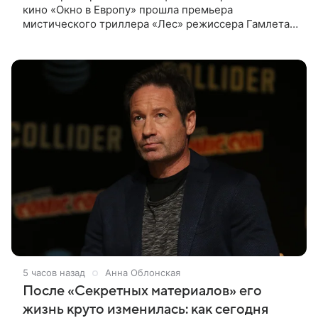
кино «Окно в Европу» прошла премьера
мистического триллера «Лес» режиссера Гамлета
Дульяна («Мы»). Первым зрителям фильм
представили режиссер, члены съемочной
5 часов назад
Анна Облонская
После «Секретных материалов» его
жизнь круто изменилась: как сегодня