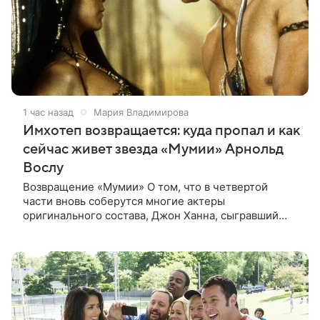
1 час назад
Мария Владимирова
Имхотеп возвращается: куда пропал и как
сейчас живет звезда «Мумии» Арнольд
Вослу
Возвращение «Мумии» О том, что в четвертой
части вновь соберутся многие актеры
оригинального состава, Джон Ханна, сыгравший
Джонатана Карнахана, рассказал на телевизионном
фестивале в Монте-Карло. При этом