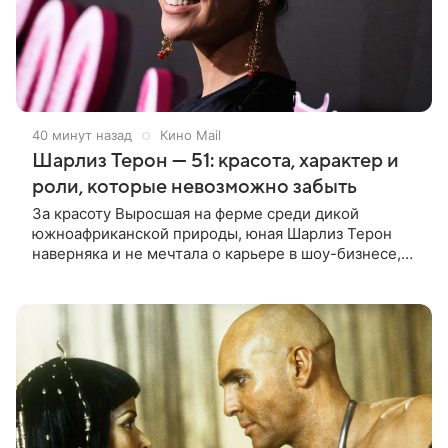
40 минут назад
Кино Mail
Шарлиз Терон — 51: красота, характер и
роли, которые невозможно забыть
За красоту Выросшая на ферме среди дикой
южноафриканской природы, юная Шарлиз Терон
наверняка и не мечтала о карьере в шоу-бизнесе,
но ее мать настояла на том, чтобы 16-летняя дочь
приняла участие в местном