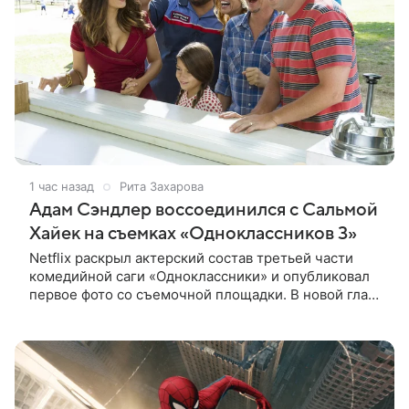
1 час назад
Рита Захарова
Адам Сэндлер воссоединился с Сальмой
Хайек на съемках «Одноклассников 3»
Netflix раскрыл актерский состав третьей части
комедийной саги «Одноклассники» и опубликовал
первое фото со съемочной площадки. В новой главе
к Адаму Сэндлеру присоединятся звезды
предыдущих частей: Кевин