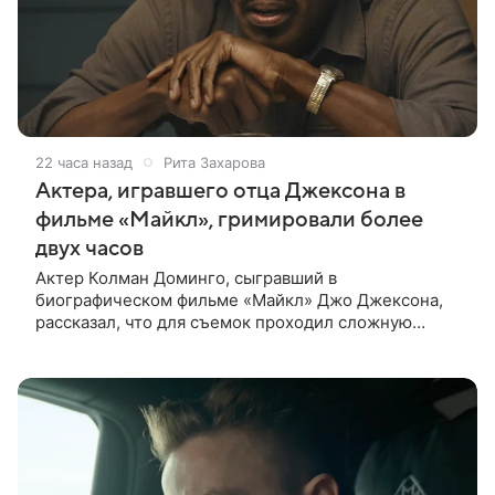
22 часа назад
Рита Захарова
Актера, игравшего отца Джексона в
фильме «Майкл», гримировали более
двух часов
Актер Колман Доминго, сыгравший в
биографическом фильме «Майкл» Джо Джексона,
рассказал, что для съемок проходил сложную
процедуру грима. Об этом актер поделился в
передаче «Ночное шоу с Джимми Фэллоном»,