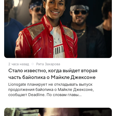
2 часа назад
Рита Захарова
Стало известно, когда выйдет вторая
часть байопика о Майкле Джексоне
Lionsgate планирует не откладывать выпуск
продолжения байопика о Майкле Джексоне,
сообщает Deadline. По словам главы
кинонаправления студии Адама Фогельсона,
производство второй части «Майкла» начнется в
конце