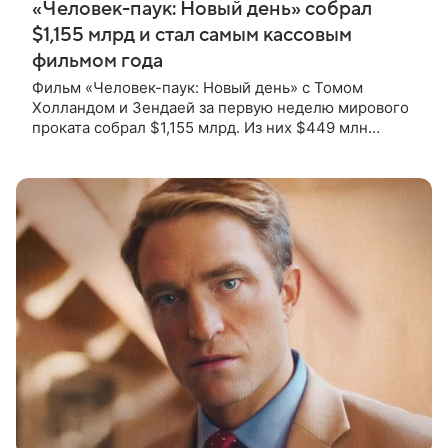
«Человек-паук: Новый день» собрал
$1,155 млрд и стал самым кассовым
фильмом года
Фильм «Человек-паук: Новый день» с Томом
Холландом и Зендаей за первую неделю мирового
проката собрал $1,155 млрд. Из них $449 млн
пришлись на Северную Америку — сообщает
Variety. Картина уже стала самым