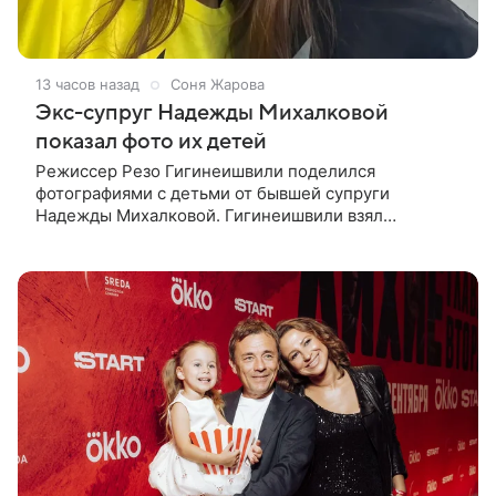
13 часов назад
Соня Жарова
Экс-супруг Надежды Михалковой
показал фото их детей
Режиссер Резо Гигинеишвили поделился
фотографиями с детьми от бывшей супруги
Надежды Михалковой. Гигинеишвили взял
наследников на отдых. На снимках дочь и сын экс-
супругов позируют рядом со стадионом. В поездке