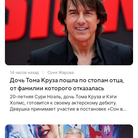
14 часов назад
Соня Жарова
Дочь Тома Круза пошла по стопам отца,
от фамилии которого отказалась
20-летняя Сури Ноэль, дочь Тома Круза и Кэти
Холмс, готовится к своему актерскому дебюту.
Девушка принимает участие в постановке «Сон в
летнюю ночь» по пьесе Уильяма Шекспира. В сети
появились фотографии с