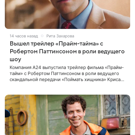
14 часов назад
Рита Захарова
Вышел трейлер «Прайм-тайма» с
Робертом Паттинсоном в роли ведущего
шоу
Компания A24 выпустила трейлер фильма «Прайм-
тайм» с Робертом Паттинсоном в роли ведущего
скандальной передачи «Поймать хищника» Криса
Хансена. Психологический триллер расскажет о
пути Хансена к славе. В 2004