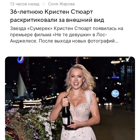
13 часов назад
Соня Жарова
36-летнюю Кристен Стюарт
раскритиковали за внешний вид
Звезда «Сумерек» Кристен Стюарт появилась на
премьере фильма «Не те девушки» в Лос-
Анджелесе. После выхода новых фотографий
актрисы пользователи соцсетей вновь заговорили о
том, как сильно она изменилась со