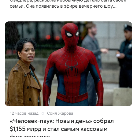
семьи. Она появилась в эфире вечернего шоу
Джимми Фэллона и объяснила, почему ее
знаменитый отец не снимает носки
12 часов назад
Соня Жарова
«Человек-паук: Новый день» собрал
$1,155 млрд и стал самым кассовым
фильмом года