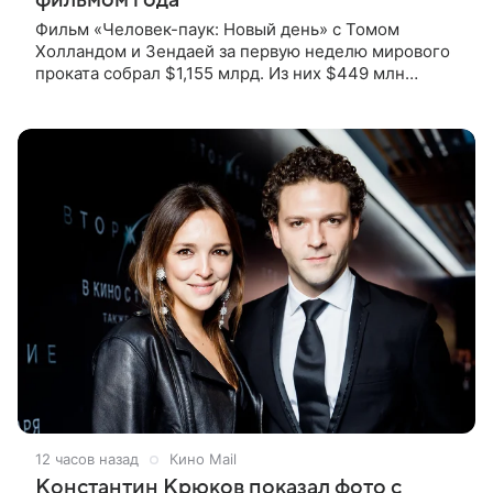
Фильм «Человек-паук: Новый день» с Томом
Холландом и Зендаей за первую неделю мирового
проката собрал $1,155 млрд. Из них $449 млн
пришлись на Северную Америку — сообщает
Variety. Картина уже стала самым
12 часов назад
Кино Mail
Константин Крюков показал фото с