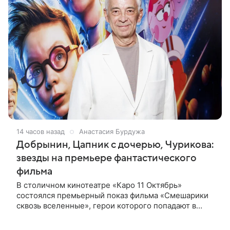
14 часов назад
Анастасия Бурдужа
Добрынин, Цапник с дочерью, Чурикова:
звезды на премьере фантастического
фильма
В столичном кинотеатре «Каро 11 Октябрь»
состоялся премьерный показ фильма «Смешарики
сквозь вселенные», герои которого попадают в
реальный мир и отправляются в космическое
путешествие. Фантастическую картину