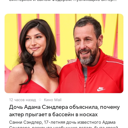
лаконично подписал: «Мои любимые». На одном из
кадров супруги делают селфи,
12 часов назад
Кино Mail
Дочь Адама Сэндлера объяснила, почему
актер прыгает в бассейн в носках
Санни Сэндлер, 17-летняя дочь известного Адама
Сэндлера, раскрыла необычную деталь быта своей