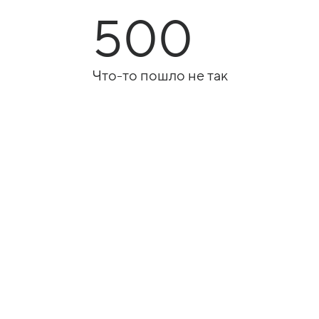
500
Что-то пошло не так