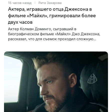
15 часов назад
Рита Захарова
Актера, игравшего отца Джексона в
фильме «Майкл», гримировали более
двух часов
Актер Колман Доминго, сыгравший в
биографическом фильме «Майкл» Джо Джексона,
рассказал, что для съемок проходил сложную
процедуру грима. Об этом актер поделился в
передаче «Ночное шоу с Джимми Фэллоном»,