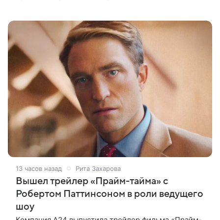
пришлись на Северную Америку — сообщает
Variety. Картина уже стала самым
13 часов назад
Рита Захарова
Вышел трейлер «Прайм-тайма» с
Робертом Паттинсоном в роли ведущего
шоу
Компания A24 выпустила трейлер фильма «Прайм-