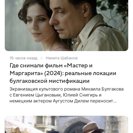
16 часов назад
Никита Шабанов
Где снимали фильм «Мастер и
Маргарита» (2024): реальные локации
булгаковской мистификации
Экранизация культового романа Михаила Булгакова
с Евгением Цыгановым, Юлией Снигирь и
немецким актером Аугустом Дилем переносит
зрителей в мистический мир, где история любви
переплетается с фантастикой и