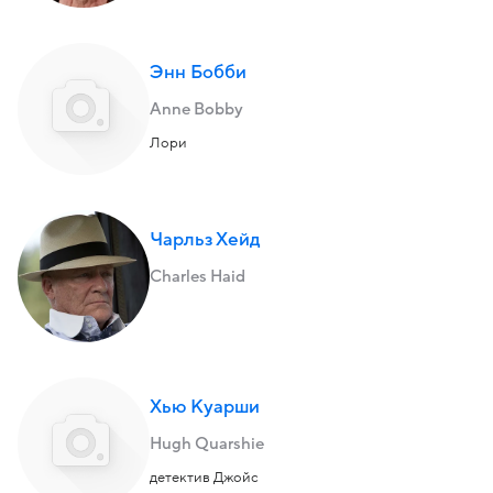
Энн Бобби
Anne Bobby
Лори
Чарльз Хейд
Charles Haid
Хью Куарши
Hugh Quarshie
детектив Джойс