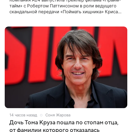
тайм» с Робертом Паттинсоном в роли ведущего
скандальной передачи «Поймать хищника» Криса
Хансена. Психологический триллер расскажет о
пути Хансена к славе. В 2004
14 часов назад
Соня Жарова
Дочь Тома Круза пошла по стопам отца,
от фамилии которого отказалась