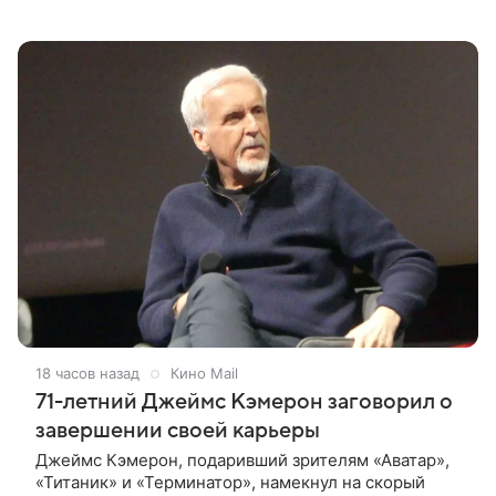
впечатлениями она поделилась в соцсети, записав
шуточный ролик, где спародировала
18 часов назад
Кино Mail
71-летний Джеймс Кэмерон заговорил о
завершении своей карьеры
Джеймс Кэмерон, подаривший зрителям «Аватар»,
«Титаник» и «Терминатор», намекнул на скорый