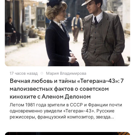
17 часов назад
Мария Владимирова
Вечная любовь и тайны «Тегерана-43»: 7
малоизвестных фактов о советском
кинохите с Аленом Делоном
Летом 1981 года зрители в СССР и Франции почти
одновременно увидели «Тегеран-43». Русские
режиссеры, французский композитор, звезда
мирового кино Ален Делон и история о любви на
фоне шпионских страстей —