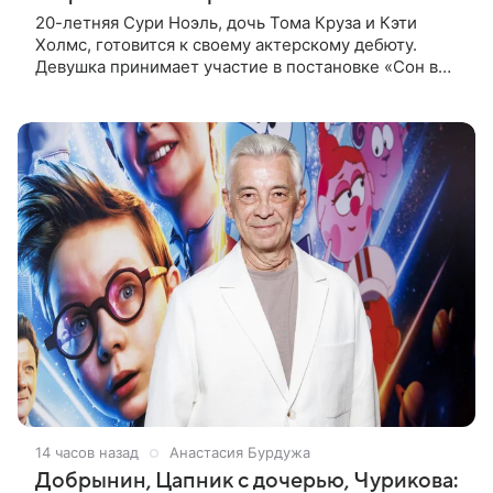
20-летняя Сури Ноэль, дочь Тома Круза и Кэти
Холмс, готовится к своему актерскому дебюту.
Девушка принимает участие в постановке «Сон в
летнюю ночь» по пьесе Уильяма Шекспира. В сети
появились фотографии с
14 часов назад
Анастасия Бурдужа
Добрынин, Цапник с дочерью, Чурикова: