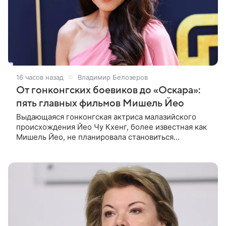
16 часов назад
Владимир Белозеров
От гонконгских боевиков до «Оскара»:
пять главных фильмов Мишель Йео
Выдающаяся гонконгская актриса малазийского
происхождения Йео Чу Кхенг, более известная как
Мишель Йео, не планировала становиться
кинозвездой. С детства она увлекалась танцами,
занималась классическим балетом,