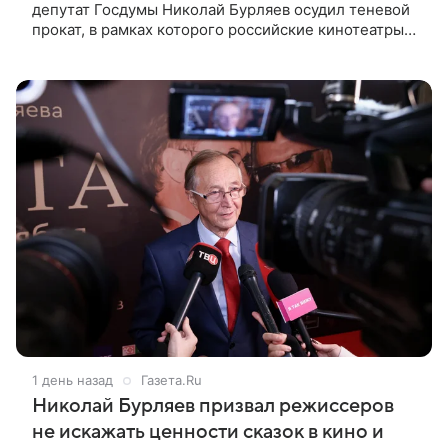
депутат Госдумы Николай Бурляев осудил теневой
прокат, в рамках которого российские кинотеатры
показывают западные фильмы. Своим мнением он
поделился с ТАСС,
1 день назад
Газета.Ru
Николай Бурляев призвал режиссеров
не искажать ценности сказок в кино и