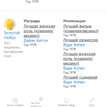
Год: 1978
Награды
Номинации
Лучшая женская
Лучший фильм
роль (комедия/
(комедия/мюзикл)
Золотой
мюзикл)
Год: 1978
глобус
Лучший режиссер
Дайан Китон
Лос-
Вуди Аллен
Год: 1978
Анджелес,
Год: 1978
Калифорния,
Лучшая мужская
США
роль (комедия/
мюзикл)
Вуди Аллен
Год: 1978
Лучший сценарий
Вуди Аллен
Год: 1978
Читать
Кино онлайн
Прямой эфир
Шоу
новости