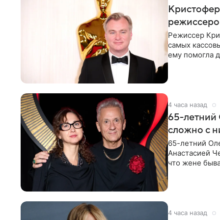
Кристофер 
режиссеров
Режиссер Кри
самых кассовы
ему помогла д
момент
4 часа назад
65-летний 
сложно с н
65-летний Ол
Анастасией Че
что жене быва
4 часа назад