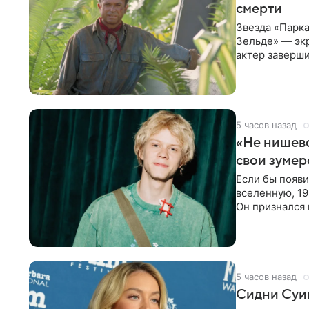
смерти
Звезда «Парка
Зельде» — эк
актер заверши
События фил
5 часов назад
«Не нишево
свои зумер
Если бы появ
вселенную, 19
Он признался 
вместе с
5 часов назад
Сидни Суи