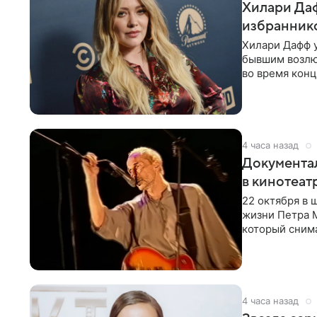
Хилари Даф
избраннико
Хилари Дафф 
бывшим возлю
во время конц
Lucky Me» — 
4 часа назад
Документа
в кинотеат
22 октября в
жизни Петра 
который снима
Новая работа
4 часа назад