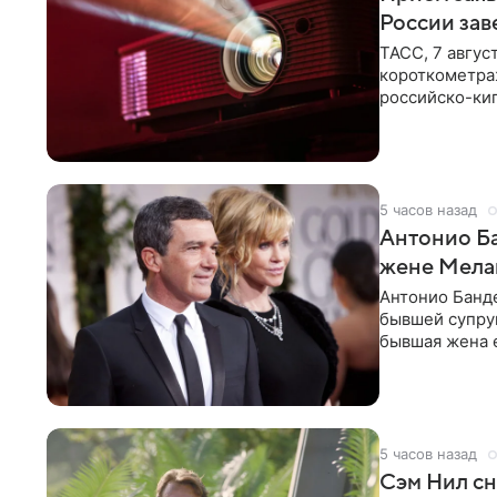
России зав
ТАСС, 7 авгус
короткометра
российско-кип
сценарии дол
5 часов назад
Антонио Ба
жене Мела
Антонио Банде
бывшей супру
бывшая жена е
актер. По
5 часов назад
Сэм Нил сн