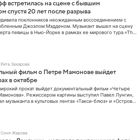
ф встретилась на сцене с бывшим
м спустя 20 лет после разрыва
удивила поклонников неожиданным воссоединением с
бленным Джоэлом Мэдденом. Музыкант вышел на сцену
ерта певицы в Нью-Йорке в рамках ее мирового тура «The
спустя
Рита Захарова
льный фильм о Петре Мамонове выйдет
рах в октябре
 широкий прокат выйдет документальный фильм «Четыре
Мамонова». Режиссером картины выступил Павел Лунгин,
л музыканта в культовых лентах «Такси-блюз» и «Остров».
Соня Жарова