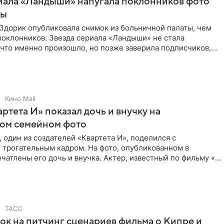
иала «Ландыши» напугала поклонников фото
цы
Здорик опубликовала снимок из больничной палаты, чем
поклонников. Звезда сериала «Ландыши» не стала
 что именно произошло, но позже заверила подписчиков,
Кино Mail
артета И» показал дочь и внучку на
ном семейном фото
 один из создателей «Квартета И», поделился с
 трогательным кадром. На фото, опубликованном в
ечатлены его дочь и внучка. Актер, известный по фильму «О
ТАСС
ок на питчинг сценариев фильма о Кипре и