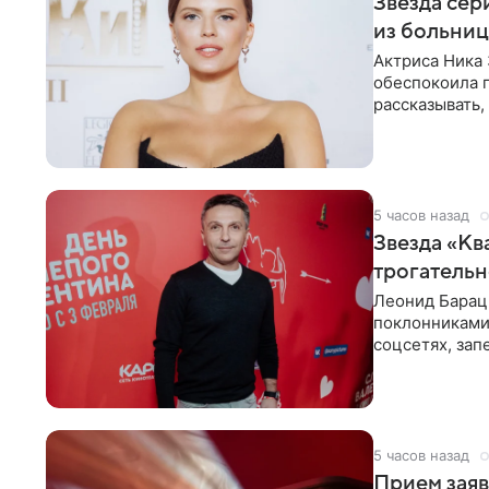
Звезда сер
из больни
Актриса Ника 
обеспокоила 
рассказывать,
что сейчас
5 часов назад
Звезда «Кв
трогатель
Леонид Барац,
поклонниками
соцсетях, зап
чем говорят
5 часов назад
Прием заяв