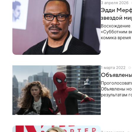
3 апреля 2026
Эдди Мерфи
звездой ми
Восхождение к
«Субботним в
комика время 
поражением. 
1 марта 2022
Объявлены
Проголосоват
Объявлены ном
результатам г
кинематограф