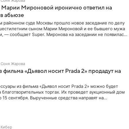
Соня Жарова
г Марии Мироновой иронично ответил на
в абьюзе
м районном суде Москвы прошло новое заседание по делу
 шестилетним сыном Марии Мироновой и ее бывшего мужа
, — сообщает Super. Миронова на заседании не появилась.
Соня Жарова
 фильма «Дьявол носит Prada 2» продадут на
ссуары из фильма «Дьявол носит Prada 2» можно будет
а благотворительных торгах. Их проведет аукционный дом
 по 15 сентября. Вырученные средства направят на
Кибер