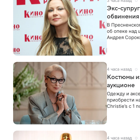
3 часа назад
Экс-супру
обвинения 
В Пресненско
об опеке над
Андрея Сороки
Адвокаты
4 часа назад
Костюмы из
аукционе
Одежду и аксе
приобрести н
Christie’s с 1
поддержку
4 часа назад