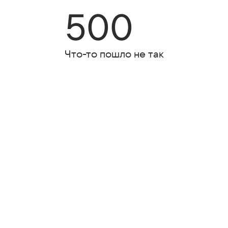
500
Что-то пошло не так