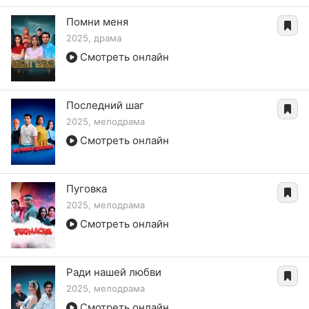
Помни меня
2025, драма
Смотреть онлайн
Последний шаг
2025, мелодрама
Смотреть онлайн
Пуговка
2025, мелодрама
Смотреть онлайн
Ради нашей любви
2025, мелодрама
Смотреть онлайн