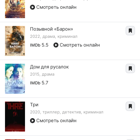
Смотреть онлайн
Позывной «Барон»
2022, драма, криминал
5.5
Смотреть онлайн
IMDb
Дом для русалок
2015, драма
5.7
IMDb
Три
2020, триллер, детектив, криминал
Смотреть онлайн