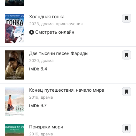
Холодная гонка
2023, драма, приключения
Смотреть онлайн
Две тысячи песен Фариды
2020, драма
8.4
IMDb
Конец путешествия, начало мира
2019, драма
6.7
IMDb
Призраки моря
2019, драма