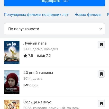
Подобрать
104
Популярные фильмы последних лет
Новые фильмы
По популярности
Лунный папа
1999, драма, комедия
7.5
7.2
IMDb
40 дней тишины
2014, драма
6.3
IMDb
Солнце на вкус
2023, комедия, семейный, фэнтези