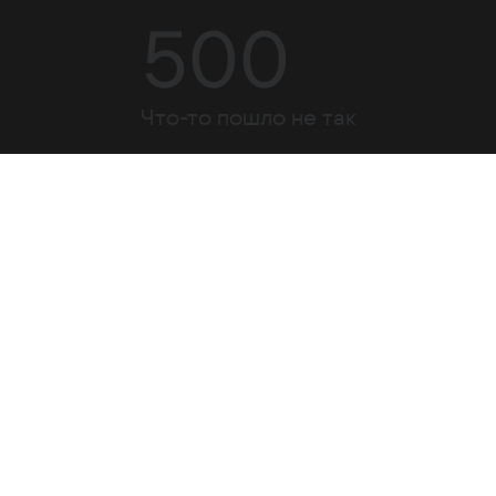
500
Что-то пошло не так