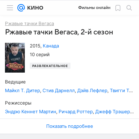
Фильмы онлайн
Ржавые тачки Вегаса
Ржавые тачки Вегаса, 2-й сезон
2015
,
Канада
10 серий
РАЗВЛЕКАТЕЛЬНОЕ
Ведущие
Майкл Т. Дитер
,
Стив Дарнелл
,
Дэйв Лефлер
,
Твигги Таллант
Режиссеры
Эндрю Кеннет Мартин
,
Ричард Роттер
,
Джефф Трэшер
,
Бр
Показать подробнее