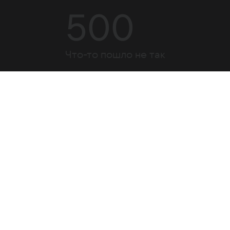
500
Что-то пошло не так