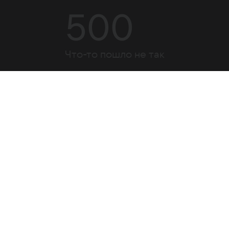
500
Что-то пошло не так