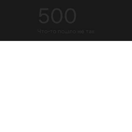
500
Что-то пошло не так