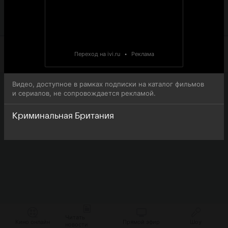
что 2-й выпуск 1-го сезона телешоу Криминальная
Британия (Killer Britain with Dermot Murnaghan)
доступна для онлайн-просмотра.
Переход на ivi.ru
•
Реклама
Видео, доступное в рамках подписки на каталог фильмов
и сериалов, не сопровождается рекламой.
Криминальная Британия
Читать
Кино онлайн
Прямой эфир
Шоу
новости