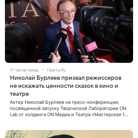
17 часов назад
Газета.Ru
Николай Бурляев призвал режиссеров
не искажать ценности сказок в кино и
театре
Актер Николай Бурляев на пресс-конференции,
посвященной запуску Творческой Лаборатории ON
Lab от холдинга ON Медиа и Театра «Мастерская 12
Никиты Михалкова», призвал режиссеров не
искажать ценности и смысл