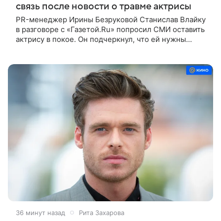
связь после новости о травме актрисы
PR-менеджер Ирины Безруковой Станислав Влайку
в разговоре с «Газетой.Ru» попросил СМИ оставить
актрису в покое. Он подчеркнул, что ей нужны
тишина и отдых после полученной травмы. По
словам представителя звезды
36 минут назад
Рита Захарова