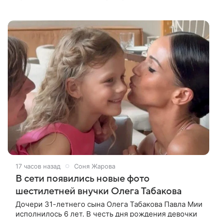
Брендану Фрейзеру и Рэйчел Вайс в новом фильме,
сообщает Deadline. Зрители
17 часов назад
Соня Жарова
В сети появились новые фото
шестилетней внучки Олега Табакова
Дочери 31-летнего сына Олега Табакова Павла Мии
исполнилось 6 лет. В честь дня рождения девочки