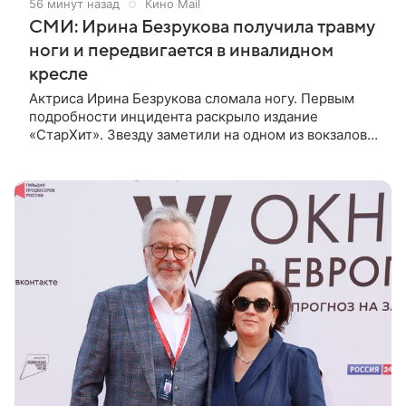
56 минут назад
Кино Mail
СМИ: Ирина Безрукова получила травму
ноги и передвигается в инвалидном
кресле
Актриса Ирина Безрукова сломала ногу. Первым
подробности инцидента раскрыло издание
«СтарХит». Звезду заметили на одном из вокзалов
Москвы в инвалидном кресле. Рядом с ней
находился пиар-директор Станислав