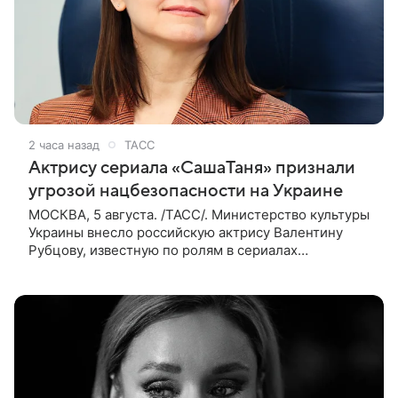
2 часа назад
ТАСС
Актрису сериала «СашаТаня» признали
угрозой нацбезопасности на Украине
МОСКВА, 5 августа. /ТАСС/. Министерство культуры
Украины внесло российскую актрису Валентину
Рубцову, известную по ролям в сериалах
«СашаТаня» и «Универ», в список лиц, создающих
угрозу национальной