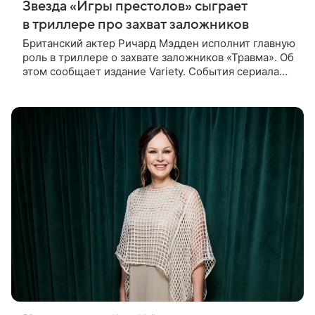
Звезда «Игры престолов» сыграет
в триллере про захват заложников
Британский актер Ричард Мэдден исполнит главную
роль в триллере о захвате заложников «Травма». Об
этом сообщает издание Variety. События сериала
разворачиваются в лондонской больнице, которую
захватывают