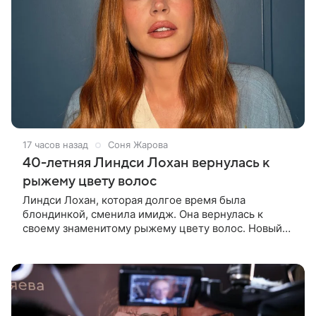
17 часов назад
Соня Жарова
40-летняя Линдси Лохан вернулась к
рыжему цвету волос
Линдси Лохан, которая долгое время была
блондинкой, сменила имидж. Она вернулась к
своему знаменитому рыжему цвету волос. Новый
образ 40-летняя актриса показала в личном блоге.
Поклонники Лохан с восторгом