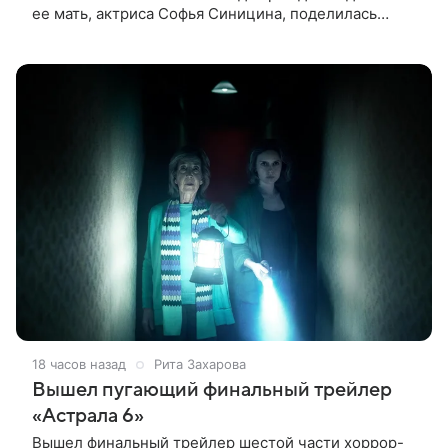
ее мать, актриса Софья Синицина, поделилась
редкими фото наследницы. На кадрах Мия одета в
розовое платье с
18 часов назад
Рита Захарова
Вышел пугающий финальный трейлер
«Астрала 6»
Вышел финальный трейлер шестой части хоррор-